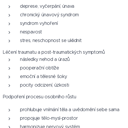
deprese, vyčerpání, únava
chronický únavový syndrom
syndrom vyhoření
nespavost
stres, neschopnost se uklidnit
Léčení traumatu a post-traumatických symptomů
následky nehod a úrazů
pooperační obtíže
emoční a tělesné šoky
pocity odcizení, úzkosti
Podpoření procesu osobního růstu
prohlubuje vnímání těla a uvědomění sebe sama
propojuje tělo-mysl-prostor
harmonizuje nervový systém