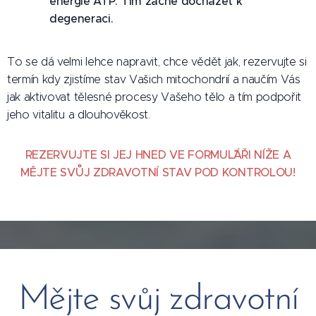
energie ATP. Tím začne docházet k
degeneraci.
To se dá velmi lehce napravit, chce vědět jak, rezervujte si
termín kdy zjistíme stav Vašich mitochondrií a naučím Vás
jak aktivovat tělesné procesy Vašeho tělo a tím podpořit
jeho vitalitu a dlouhověkost.
REZERVUJTE SI JEJ HNED VE FORMUL´ˇÁŘI NÍŽE A
MĚJTE SVŮJ ZDRAVOTNÍ STAV POD KONTROLOU!
Mějte svůj zdravotní