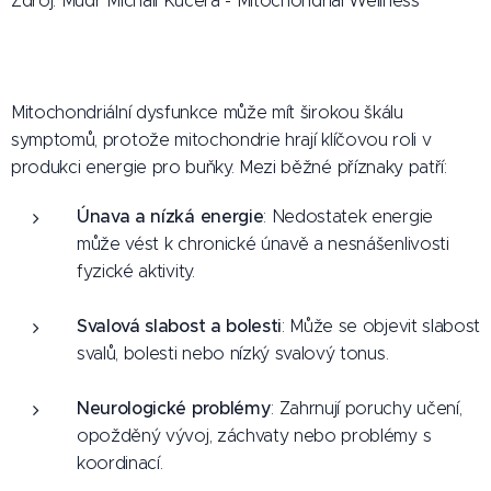
Zdroj. Mudr Michail Kucera - Mitochondrial Wellness
Mitochondriální dysfunkce může mít širokou škálu
symptomů, protože mitochondrie hrají klíčovou roli v
produkci energie pro buňky. Mezi běžné příznaky patří:
Únava a nízká energie
: Nedostatek energie
může vést k chronické únavě a nesnášenlivosti
fyzické aktivity.
Svalová slabost a bolesti
: Může se objevit slabost
svalů, bolesti nebo nízký svalový tonus.
Neurologické problémy
: Zahrnují poruchy učení,
opožděný vývoj, záchvaty nebo problémy s
koordinací.