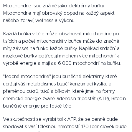
Mitochondrie jsou známé jako elektrárny buňky.
Mitochondrie mají obrovský dopad na každý aspekt
našeho zdraví, wellness a výkonu.
Každá buňka v těle může obsahovat mitochondrie po
tisících a počet mitochondrií v buňce může do značné
míry záviset na funkci každé buňky. Například srdeční a
mozkové buňky potřebují mnohem více mitochondrií k
výrobě energie a mají asi 6 000 mitochondrií na buňku.
"Mocné mitochondrie" jsou buněčné elektrárny, které
udržují váš metabolismus bzučí konzumací kyslíku a
přeměnou cukrů, tuků a bílkovin, které jíme, na formy
chemické energie zvané adenosin triposfát (ATP), Bitcoin
buněčné energie pro lidské tělo.
Ve skutečnosti se vyrábí tolik ATP, že se denně bude
shodovat s vaší tělesnou hmotností. 170 liber člověk bude