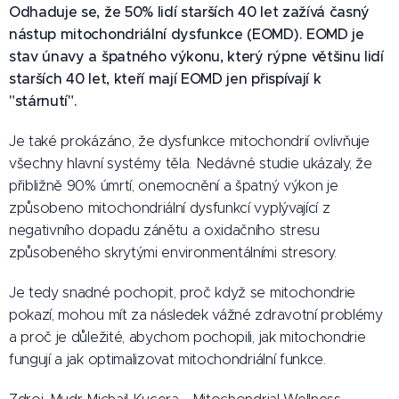
Odhaduje se, že 50% lidí starších 40 let zažívá časný
nástup mitochondriální dysfunkce (EOMD). EOMD je
stav únavy a špatného výkonu, který rýpne většinu lidí
starších 40 let, kteří mají EOMD jen přispívají k
"stárnutí".
Je také prokázáno, že dysfunkce mitochondrií ovlivňuje
všechny hlavní systémy těla. Nedávné studie ukázaly, že
přibližně 90% úmrtí, onemocnění a špatný výkon je
způsobeno mitochondriální dysfunkcí vyplývající z
negativního dopadu zánětu a oxidačního stresu
způsobeného skrytými environmentálními stresory.
Je tedy snadné pochopit, proč když se mitochondrie
pokazí, mohou mít za následek vážné zdravotní problémy
a proč je důležité, abychom pochopili, jak mitochondrie
fungují a jak optimalizovat mitochondriální funkce.