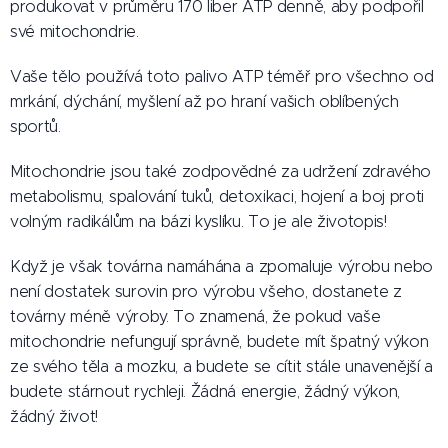
produkovat v průměru 170 liber ATP denně, aby podpořil
své mitochondrie.
Vaše tělo používá toto palivo ATP téměř pro všechno od
mrkání, dýchání, myšlení až po hraní vašich oblíbených
sportů.
Mitochondrie jsou také zodpovědné za udržení zdravého
metabolismu, spalování tuků, detoxikaci, hojení a boj proti
volným radikálům na bázi kyslíku. To je ale životopis!
Když je však továrna namáhána a zpomaluje výrobu nebo
není dostatek surovin pro výrobu všeho, dostanete z
továrny méně výroby. To znamená, že pokud vaše
mitochondrie nefungují správně, budete mít špatný výkon
ze svého těla a mozku, a budete se cítit stále unavenější a
budete stárnout rychleji. Žádná energie, žádný výkon,
žádný život!