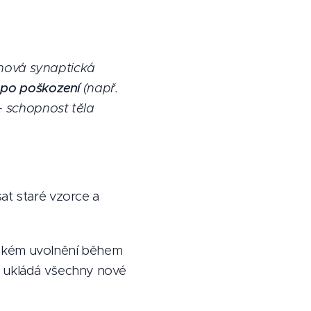
 nová synaptická
po poškození
(např.
 schopnost těla
at staré vzorce a
okém uvolnění během
a ukládá všechny nové