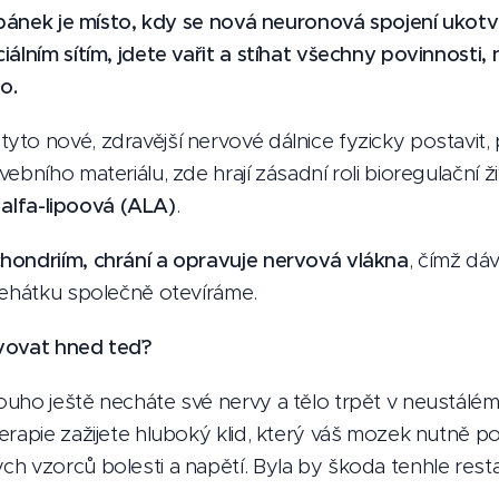
spánek je místo, kdy se nová neuronová spojení ukotvuj
iálním sítím, jdete vařit a stíhat všechny povinnosti,
o.
to nové, zdravější nervové dálnice fyzicky postavit
ebního materiálu, zde hrají zásadní roli bioregulační ži
 alfa-lipoová (ALA)
.
hondriím, chrání a opravuje nervová vlákna
, čímž dáv
lehátku společně otevíráme.
avovat hned teď?
uho ještě necháte své nervy a tělo trpět v neustálém
erapie zažijete hluboký klid, který váš mozek nutně po
h vzorců bolesti a napětí. Byla by škoda tenhle resta