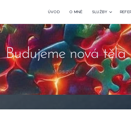
ÚVOD
O MNĚ
SLUŽBY
REFE
Budujeme nová těla
18.05.2026