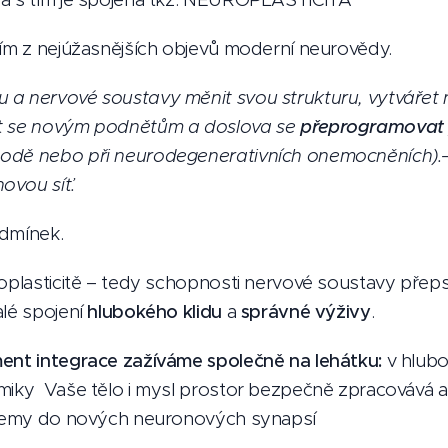
ním z nejúžasnějších objevů moderní neurovědy.
 a nervové soustavy měnit svou strukturu, vytvářet
at se novým podnětům a doslova se
přeprogramovat 
hodě nebo při neurodegenerativních onemocněních).–
ovou síť.
odmínek.
roplasticitě – tedy schopnosti nervové soustavy přeps
alé spojení
hlubokého klidu
a
správné výživy
.
ment integrace zažíváme společně na lehátku:
v hlub
amiky Vaše tělo i mysl prostor bezpečně zpracovává 
 vjemy do nových neuronových synapsí