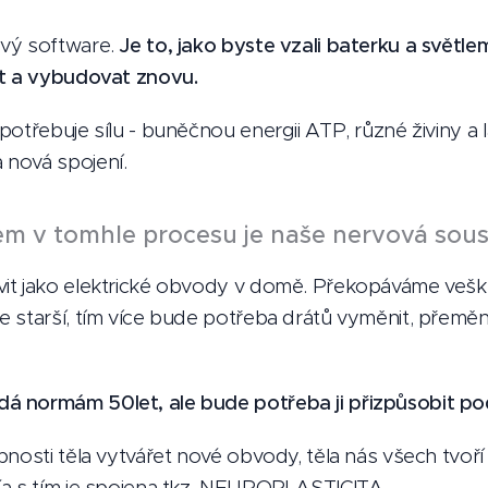
ový software.
Je to, jako byste vzali baterku a světlem
it a vybudovat znovu.
otřebuje sílu - buněčnou energii ATP, různé živiny a l
nová spojení.
m v tomhle procesu je naše nervová sous
it jako elektrické obvody v domě. Překopáváme veške
 starší, tím více bude potřeba drátů vyměnit, přeměnit
 normám 50let, ale bude potřeba ji přizpůsobit pod
nosti těla vytvářet nové obvody, těla nás všech tvoří 
 a s tím je spojena tkz. NEUROPLASTICITA