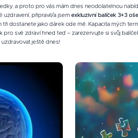
ýsledky, a proto pro vás mám dnes neodolatelnou nabí
 uzdravení, připravil/a jsem
exkluzivní balíček 3+3 o
ích tři dostanete jako dárek ode mě. Kapacita mých term
pro své zdraví hned teď – zarezervujte si svůj balíček
 uzdravovat ještě dnes!