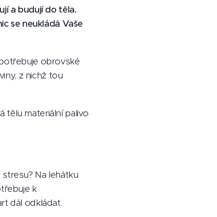
í a budují do těla.
 nic se neukládá Vaše
, potřebuje obrovské
viny, z nichž tou
á tělu materiální palivo
 stresu? Na lehátku
třebuje k
rt dál odkládat.