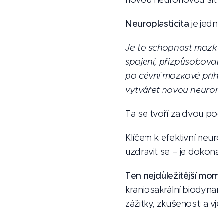
Neuroplasticita
je jed
Je to schopnost mozku
spojení, přizpůsobov
po cévní mozkové pří
vytvářet novou neuron
Ta se tvoří za dvou p
Klíčem k efektivní neu
uzdravit se – je dokon
Ten nejdůležitější mo
kraniosakrální biodyn
zážitky, zkušenosti a