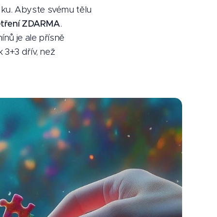
dku. Abyste svému tělu
šetření ZDARMA
.
ínů je ale přísně
 3+3 dřív, než