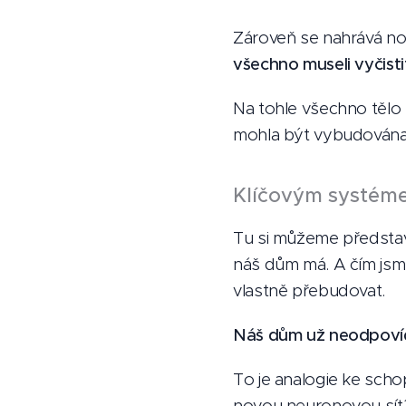
Zároveň se nahrává n
všechno museli vyčist
Na tohle všechno tělo p
mohla být vybudována 
Klíčovým systéme
Tu si můžeme představ
náš dům má. A čím jsme
vlastně přebudovat.
Náš dům už neodpovídá
To je analogie ke schop
novou neuronovou sít´