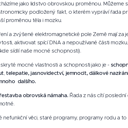
ázíme jako lidstvo obrovskou proměnou. Můžeme si 
stronomicky podložený fakt, o kterém vypráví řada pr
 naší proměnou těla i mozku.
ení a zvýšené elektromagnetické pole Země mají za je
tosti, aktivovat spící DNA a nepoužívané části mozku
 kde sídlí naše mocné schopnosti).
 skryté mocné vlastnosti a schopnosti jako je -
schopn
ut
,
telepatie, jasnovidectví, jemnocit, dálkové nazírá
mnoho dalšího.
 přestavba obrovská námaha.
Řada z nás cítí posledn
motné.
ré nefunkční věci, staré programy, programy rodu a to 