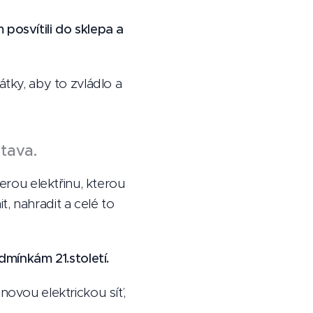
 posvítili do sklepa a
átky, aby to zvládlo a
tava.
rou elektřinu, kterou
, nahradit a celé to
mínkám 21.století.
novou elektrickou síť,