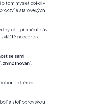
o tom myslet cokoliv.
oroctví a starověkých
diný cíl – přeměnit nás
, zvláště neocortex
ost se sami
ní, zhmotňování,
í dobou extrémní
bolí a stojí obrovskou