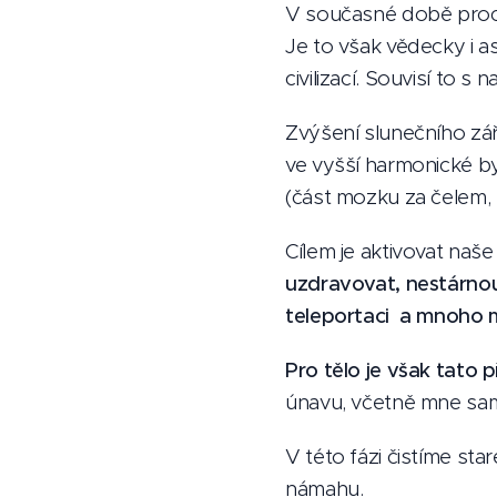
V současné době proch
Je to však vědecky i a
civilizací. Souvisí to s
Zvýšení slunečního zář
ve vyšší harmonické by
(část mozku za čelem,
Cílem je aktivovat naše
uzdravovat, nestárno
teleportaci a mnoho 
Pro tělo je však tato
únavu, včetně mne sa
V této fázi čistíme sta
námahu.