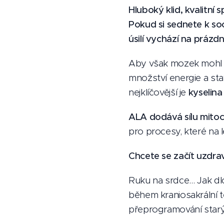
Hluboký klid, kvalitní 
Pokud si sednete k soc
úsilí vychází na prázdn
Aby však mozek mohl ty
množství energie a stav
nejklíčovější je
kyselina
ALA dodává sílu mitoc
pro procesy, které na 
Chcete se začít uzdr
Ruku na srdce… Jak dlo
během kraniosakrální t
přeprogramování starýc