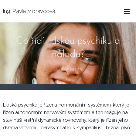
Ing. Pavla Moravcová
Co řídí lidskou psychiku a
náladu?
05.05.2023
Lidská psychika je řízena hormonálním systémem, který je
řízen autonomním nervovým systémem a ten reaguje na
stav naší vnitřní dynamické rovnováhy, který je řízen jeho
dvěma větvemi - parasympatikus, sympatikus - brzda, plyn.