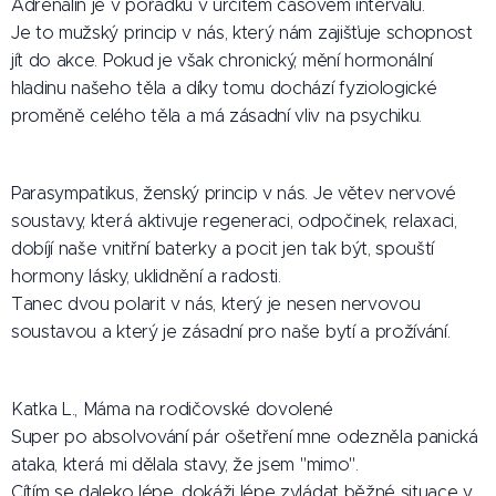
Adrenalin je v pořádku v určitém časovém intervalu.
Je to mužský princip v nás, který nám zajišťuje schopnost
jít do akce. Pokud je však chronický, mění hormonální
hladinu našeho těla a díky tomu dochází fyziologické
proměně celého těla a má zásadní vliv na psychiku.
Parasympatikus, ženský princip v nás. Je větev nervové
soustavy, která aktivuje regeneraci, odpočinek, relaxaci,
dobíjí naše vnitřní baterky a pocit jen tak být, spouští
hormony lásky, uklidnění a radosti.
Tanec dvou polarit v nás, který je nesen nervovou
soustavou a který je zásadní pro naše bytí a prožívání.
Katka L., Máma na rodičovské dovolené
Super po absolvování pár ošetření mne odezněla panická
ataka, která mi dělala stavy, že jsem "mimo".
Cítím se daleko lépe, dokáži lépe zvládat běžné situace v