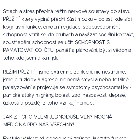
Strach a stres přepíná režim nervové soustavy do stavu
PŘEŽITÍ, který vypíná přední část mozku – oblast, kde sídlí
kognitivní funkce, emoční regulace, sebeuvědomění,
schopnost vcítit se do druhých a navázat sociální kontakt,
soustředění, schopnost se učit, SCHOPNOST SI
PAMATOVAT CO ČTU! paměť a plánování, být si vědoma
toho kdo jsem a kam jdu.
REŽIM PŘEŽITÍ - jsme extrémně zahlcení, nic nestíháme,
jsme plní zloby a agrese, nic nemá smysl a nebo totálně
paralyzování a projevuje se symptomy psychosomatiky -
panické ataky, migrény, bolesti zad, nespavost, deprse,
úzkosti a později z toho vznikají nemoci.
JAK Z TOHO VELMI JEDNODUŠE VEN? MOCNÁ
MEDICÍNA PRO NÁS VŠECHNY!
Existuje však velmi jednoduchý způsob, jak tyto funkce