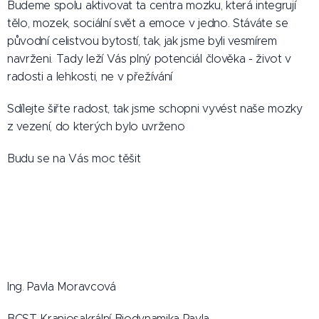
Budeme spolu aktivovat ta centra mozku, která integrují
tělo, mozek, sociální svět a emoce v jedno. Stáváte se
původní celistvou bytostí, tak, jak jsme byli vesmírem
navrženi. Tady leží Vás plný potenciál člověka - život v
radosti a lehkosti, ne v přežívání
Sdílejte šiřte radost, tak jsme schopni vyvést naše mozky
z vezení, do kterých bylo uvrženo
Budu se na Vás moc těšit
Ing. Pavla Moravcová
BCST Kraniosakrální Biodynamika Pavla