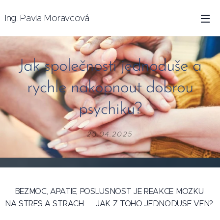
Ing. Pavla Moravcová
Jak společnosti jednoduše a
rychle nakopnout dobrou
psychiku?
23.04.2025
🔥BEZMOC, APATIE, POSLUSNOST JE REAKCE MOZKU
NA STRES A STRACH 🔥JAK Z TOHO JEDNODUSE VEN?
🔥