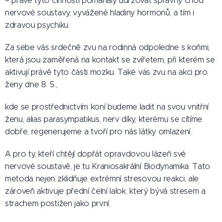
– právě tyto činnosti pomáhaly udržovat správný chod
nervové soustavy, vyvážené hladiny hormonů, a tím i
zdravou psychiku.
Za sebe vás srdečně zvu na rodinná odpoledne s koňmi,
která jsou zaměřená na kontakt se zvířetem, při kterém se
aktivují právě tyto části mozku. Také vás zvu na akci pro
ženy dne 8. 5.,
kde se prostřednictvím koní budeme ladit na svou vnitřní
ženu, alias parasympatikus, nerv díky, kterému se cítíme
dobře, regenerujeme a tvoří pro nás látky omlazení.
A pro ty, kteří chtějí dopřát opravdovou lázeň své
nervové soustavě, je tu Kraniosakrální Biodynamika. Tato
metoda nejen zklidňuje extrémní stresovou reakci, ale
zároveň aktivuje přední čelní lalok, který bývá stresem a
strachem postižen jako první.