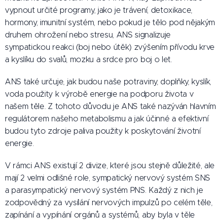
vypnout určité programy, jako je trávení, detoxikace,
hormony, imunitní systém, nebo pokud je tělo pod nějakým
druhem ohrožení nebo stresu, ANS signalizuje
sympatickou reakci (boj nebo útěk) zvýšením přívodu krve
a kyslíku do svalů, mozku a srdce pro boj o let.
ANS také určuje, jak budou naše potraviny, doplňky, kyslík,
voda použity k výrobě energie na podporu života v
našem těle. Z tohoto důvodu je ANS také nazýván hlavním
regulátorem našeho metabolismu a jak účinné a efektivní
budou tyto zdroje paliva použity k poskytování životní
energie.
V rámci ANS existují 2 divize, které jsou stejně důležité, ale
mají 2 velmi odlišné role, sympatický nervový systém SNS
a parasympatický nervový systém PNS. Každý z nich je
zodpovědný za vysílání nervových impulzů po celém těle,
zapínání a vypínání orgánů a systémů, aby byla v těle