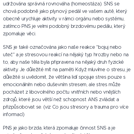
udržována správná rovnováha (homeostáza). SNS se
chová podobně jako plynový pedál ve vašem autě, který
obecně urychluje aktivity v rámci orgánu nebo systému,
zatímco PNS je velmi podobný brzdovému pedálu, který
zpomaluje věci.
SNS je také označována jako naše reakce "bojuj nebo
uteč" a je stresovou reakcí na nějaký typ hrozby nebo na
to, aby naše těla byla připravena na nějaký druh fyzické
aktivity. Je důležité mít na paměti Když mluvíme o stresu, je
důležité si uvědomit, že většina lidí spojuje stres pouze s
emocionálním nebo duševním stresem, ale stres může
pocházet z libovolného počtu vnitřních nebo vnějších
zdrojů, které jsou větší než schopnost ANS zvládat a
přizpůsobovat se. (viz Co jsou stresory a trauma pro více
informací)
PNS je jako brzda, která zpomaluje činnost SNS a je