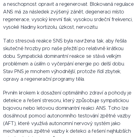
a neschopnost opravit a regenerovat. Blokovaná regulace
ANS má za následek zvýšený zánět, degeneraci místo
regenerace, vysoký krevní tlak, vysokou srdeční frekvenci,
vysoké hladiny kortizolu, úzkost, nervozitu.
Tato stresová reakce SNS byla navržena tak, aby řešila
skutečné hrozby pro naše přežití po relativně krátkou
dobu. Sympatická dominantní reakce se stává velkým
problémem a úsilím o vyčerpání energie po delší dobu.
Stav PNS je mnohem výhodnější, protože řídí zbytek,
opravy a regenerační programy těla.
Prvním krokem k dosažení optimálního zdraví a pohody je
detekce a řešení stresoru, který způsobuje sympatickou
bojovou nebo letovou dominantní reakci ANS. Toho lze
dosáhnout pomocí autonomního testování zpětné vazby
(AFT), které využívá autonomní nervový systém jako
mechanismus zpětné vazby k detekci a řešení nejhlubších