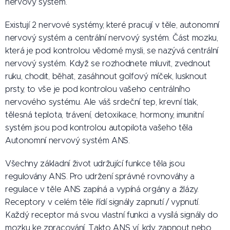
nervový systém.
Existují 2 nervové systémy, které pracují v těle, autonomní
nervový systém a centrální nervový systém. Část mozku,
která je pod kontrolou vědomé mysli, se nazývá centrální
nervový systém. Když se rozhodnete mluvit, zvednout
ruku, chodit, běhat, zasáhnout golfový míček, lusknout
prsty, to vše je pod kontrolou vašeho centrálního
nervového systému. Ale váš srdeční tep, krevní tlak,
tělesná teplota, trávení, detoxikace, hormony, imunitní
systém jsou pod kontrolou autopilota vašeho těla
Autonomní nervový systém ANS.
Všechny základní život udržující funkce těla jsou
regulovány ANS. Pro udržení správné rovnováhy a
regulace v těle ANS zapíná a vypíná orgány a žlázy.
Receptory v celém těle řídí signály zapnutí / vypnutí.
Každý receptor má svou vlastní funkci a vysílá signály do
mozku ke zpracování. Takto ANS ví, kdy zapnout nebo