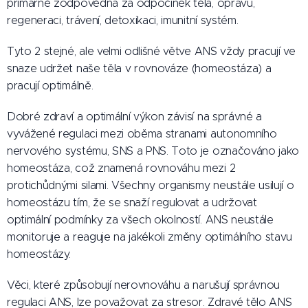
primárně zodpovědná za odpočinek těla, opravu,
regeneraci, trávení, detoxikaci, imunitní systém.
Tyto 2 stejné, ale velmi odlišné větve ANS vždy pracují ve
snaze udržet naše těla v rovnováze (homeostáza) a
pracují optimálně.
Dobré zdraví a optimální výkon závisí na správné a
vyvážené regulaci mezi oběma stranami autonomního
nervového systému, SNS a PNS. Toto je označováno jako
homeostáza, což znamená rovnováhu mezi 2
protichůdnými silami. Všechny organismy neustále usilují o
homeostázu tím, že se snaží regulovat a udržovat
optimální podmínky za všech okolností. ANS neustále
monitoruje a reaguje na jakékoli změny optimálního stavu
homeostázy.
Věci, které způsobují nerovnováhu a narušují správnou
regulaci ANS, lze považovat za stresor. Zdravé tělo ANS