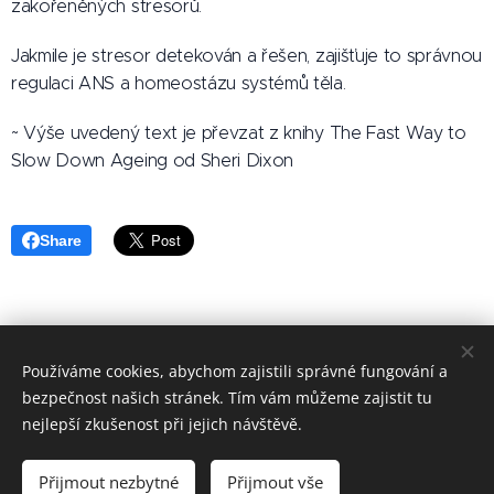
zakořeněných stresorů.
Jakmile je stresor detekován a řešen, zajišťuje to správnou
regulaci ANS a homeostázu systémů těla.
~ Výše uvedený text je převzat z knihy The Fast Way to
Slow Down Ageing od Sheri Dixon
Share
Používáme cookies, abychom zajistili správné fungování a
bezpečnost našich stránek. Tím vám můžeme zajistit tu
nejlepší zkušenost při jejich návštěvě.
© 2019-2021 Ing. Pavla Moravcová
︵︶ certifikovaná BCST
terapeutka ︵︶
Kraniosakrální Biodynamika
Vytvořeno službou
Webnode
Cookies
Přijmout nezbytné
Přijmout vše