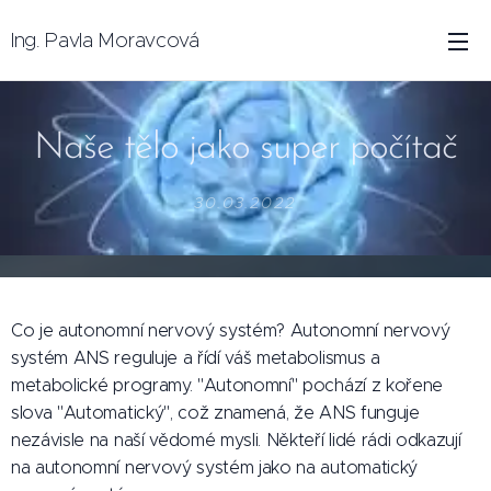
Ing. Pavla Moravcová
Naše tělo jako super počítač
30.03.2022
Co je autonomní nervový systém? Autonomní nervový
systém ANS reguluje a řídí váš metabolismus a
metabolické programy. "Autonomní" pochází z kořene
slova "Automatický", což znamená, že ANS funguje
nezávisle na naší vědomé mysli. Někteří lidé rádi odkazují
na autonomní nervový systém jako na automatický