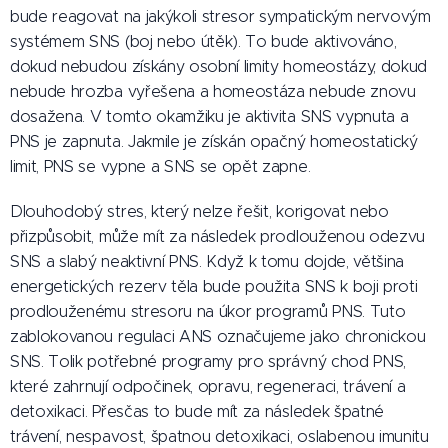
bude reagovat na jakýkoli stresor sympatickým nervovým
systémem SNS (boj nebo útěk). To bude aktivováno,
dokud nebudou získány osobní limity homeostázy, dokud
nebude hrozba vyřešena a homeostáza nebude znovu
dosažena. V tomto okamžiku je aktivita SNS vypnuta a
PNS je zapnuta. Jakmile je získán opačný homeostatický
limit, PNS se vypne a SNS se opět zapne.
Dlouhodobý stres, který nelze řešit, korigovat nebo
přizpůsobit, může mít za následek prodlouženou odezvu
SNS a slabý neaktivní PNS. Když k tomu dojde, většina
energetických rezerv těla bude použita SNS k boji proti
prodlouženému stresoru na úkor programů PNS. Tuto
zablokovanou regulaci ANS označujeme jako chronickou
SNS. Tolik potřebné programy pro správný chod PNS,
které zahrnují odpočinek, opravu, regeneraci, trávení a
detoxikaci. Přesčas to bude mít za následek špatné
trávení, nespavost, špatnou detoxikaci, oslabenou imunitu