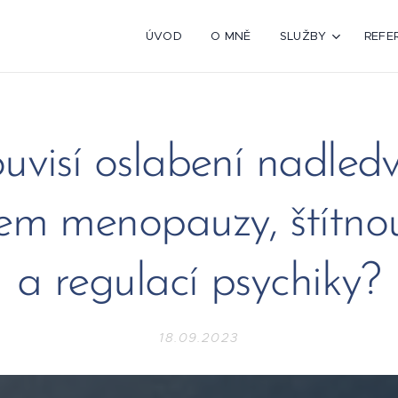
ÚVOD
O MNĚ
SLUŽBY
REFE
ouvisí oslabení nadledv
em menopauzy, štítnou
a regulací psychiky?
18.09.2023