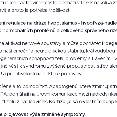
funkce nadledvinek často dochází v těle k několika 
vit a proto je potřeba trpělivosti.
šení regulace na dráze hypotalamus - hypofýza-nadle
 hormonálních problémů a celkového správného říze
é aktivaci nervové soustavy a může docházet k deg
a naší emoční a neurologickou stabilitu, krátkodobo
generačních schopností těla, problémy s trávením,, k
 jiné vést k syndromu zvýšené propustnosti střev, aler
přecitlivělosti na některé potraviny.
eně a to pomocí tkz. Adaptogenů, které zmírňuji stre
HPA, pomáhají na úrovni komunikace mezi nadledvink
ztizolu z nadledvinek
. Kortizol je sám vlastním adap
e projevovat výše zmíněné symptomy.