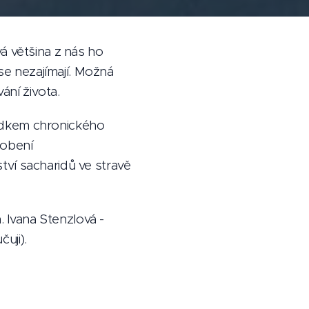
vá většina z nás ho
 se nezajímají. Možná
ání života.
edkem chronického
sobení
ví sacharidů ve stravě
 Ivana Stenzlová -
uji).