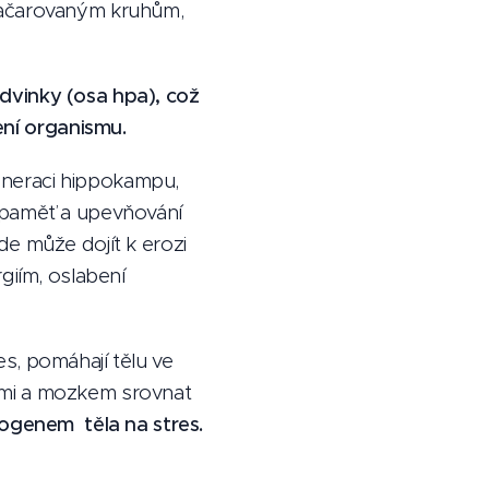
začarovaným kruhům,
dvinky (osa hpa), což
ní organismu.
eneraci hippokampu,
u paměť a upevňování
de může dojít k erozi
giím, oslabení
s, pomáhají tělu ve
ami a mozkem srovnat
togenem těla na stres.