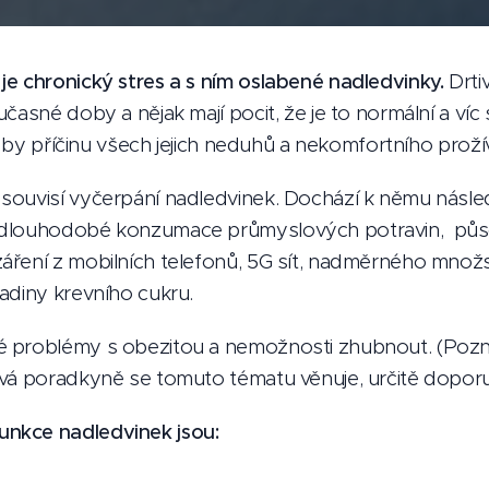
e chronický stres a s ním oslabené nadledvinky.
Drti
časné doby a nějak mají pocit, že je to normální a víc
li by příčinu všech jejich neduhů a nekomfortního prožív
souvisí vyčerpání nadledvinek. Dochází k němu násl
 dlouhodobé konzumace průmyslových potravin, pů
ření z mobilních telefonů, 5G sít, nadměrného množst
adiny krevního cukru.
 problémy s obezitou a nemožnosti zhubnout. (Pozn.
vá poradkyně se tomuto tématu věnuje, určitě doporuč
nkce nadledvinek jsou: