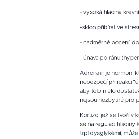
- vysoká hladina krevn
-sklon přibírat ve str
- nadměrné pocení, dok
- únava po ránu (hype
Adrenalin je hormon, kt
nebezpečí při reakci "ú
aby tělo mělo dostatek 
nejsou nezbytné pro pře
Kortizol jež se tvoří v
se na regulaci hladiny
trpí dysglykémií, může