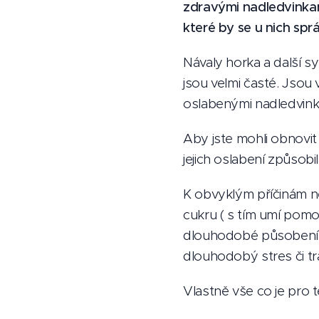
zdravými nadledvinkam
které by se u nich sp
Návaly horka a další 
jsou velmi časté. Jsou
oslabenými nadledvink
Aby jste mohli obnovit 
jejich oslabení způsobi
K obvyklým příčinám n
cukru ( s tím umí pomoc
dlouhodobé působení e
dlouhodobý stres či t
Vlastně vše co je pro 