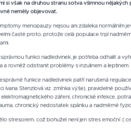
i si však na druhou stranu sotva všimnou nějakých
rávně neměly objevovat.
symptomy menopauzy nejsou ani zdaleka normálním je
 velmi časté proto, protože celá populace trpí nadměr
ami.
správnou funkci nadledvinek, je potřeba odhalit a vyřeš
la a rovněž odstranit problémy s inzulinem a leptinem.
esprávné funkce nadledvinek patří narušená regulace
i Ivana Stenzlová viz. zmínka výše), pravidelné použív
lektromagnetického záření, chronické infekce, potrav
rauma, chronický nedostatek spánku a nadměrné fyzic
tělo stresorem, což bohužel není jen stres emoční :( o