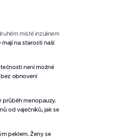
druhém místě inzulinem
 mají na starosti naší
kutečnosti není možné
ci bez obnovení
ný průběh menopauzy.
ů od vaječníků, jak se
ým peklem. Ženy se