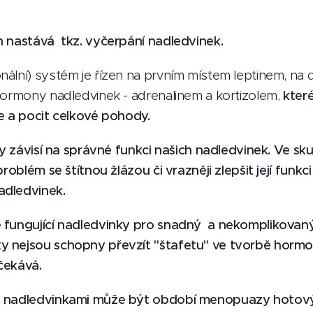
h nastává tkz. vyčerpání nadledvinek.
ální) systém je řízen na prvním místem leptinem, na 
hormony nadledvinek - adrenalinem a kortizolem,
které
e a pocit celkové pohody.
zy závisí na správné funkci našich nadledvinek. Ve s
problém se štítnou žlázou či vrazněji zlepšit její funk
adledvinek.
ě fungující nadledvinky pro snadný a nekomplikova
 nejsou schopny převzít "štafetu" ve tvorbě hormon
čekává.
i nadledvinkami může být období menopuazy hotov