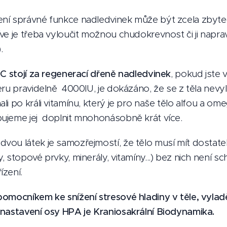
ní správné funkce nadledvinek může být zcela zbyteč
ve je třeba vyloučit možnou chudokrevnost či ji naprav
.
 C stojí za regenerací dřeně nadledvinek
, pokud jste 
ru pravidelně 4000IU, je dokázáno, že se z těla nevylu
i po králi vitamínu, který je pro naše tělo alfou a omeg
ujeme jej doplnit mnohonásobně krát více.
ou látek je samozřejmostí, že tělo musí mít dostatek
 stopové prvky, minerály, vitamíny...) bez nich není s
ízení.
pomocníkem ke snížení stresové hladiny v těle, vylad
 nastavení osy HPA je Kraniosakrální Biodynamika.