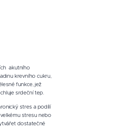
cích akutního
ladinu krevního cukru,
ělesné funkce, jež
chluje srdeční tep.
ronický stres a podílí
ní velkému stresu nebo
vytvářet dostatečné