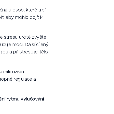
ná u osob, které trpí
it, aby mohlo dojít k
ve stresu určitě zvyšte
čuje močí. Další cílený
ou a při stresu jej tělo
 mikroživin
chopné regulace a
ění rytmu vylučování