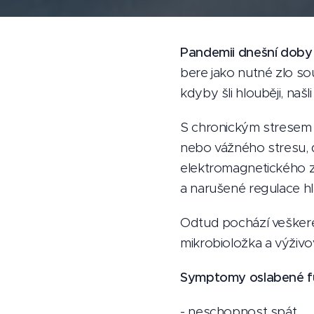
Pandemii dnešní doby j
bere jako nutné zlo sou
kdyby šli hlouběji, naš
S chronickým stresem 
nebo vážného stresu,
elektromagnetického zá
a narušené regulace hl
Odtud pochází veškeré
mikrobioložka a výživo
Symptomy oslabené fu
- neschopnost spát