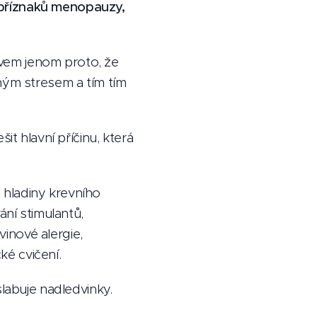
 příznaků menopauzy,
vem jenom proto, že
ným stresem a tím tím
it hlavní příčinu, která
 hladiny krevního
ání stimulantů,
inové alergie,
ké cvičení.
slabuje nadledvinky.