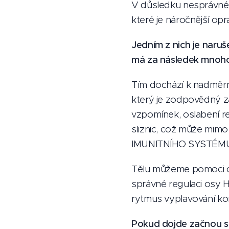
V důsledku nesprávné 
které je náročnější opra
Jedním z nich je naru
má za následek mnoho
Tím dochází k nadměrn
který je zodpovědný z
vzpomínek, oslabení re
sliznic, což může mimo
IMUNITNÍHO SYSTÉMU a 
Tělu můžeme pomoci cíl
správné regulaci osy 
rytmus vyplavování kor
Pokud dojde začnou s