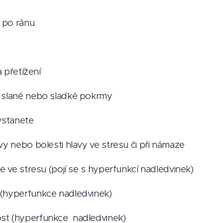
 po ránu
a přetížení
a slané nebo sladké pokrmy
 vstanete
vy nebo bolesti hlavy ve stresu či při námaze
le ve stresu (pojí se s hyperfunkcí nadledvinek)
 (hyperfunkce nadledvinek)
st (hyperfunkce nadledvinek)