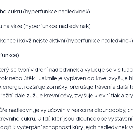
ího cukru (hyperfunkce nadledvinek)
esu na váze (hyperfunkce nadledvinek)
once i když nejste aktivní (hyperfunkce nadledvinek)
rfunkce)
erý se tvoří v dření nadledvinek a vylučuje se v situa
tok nebo útěk". Jakmile je vyplaven do krve, zvyšuje h
energie, rozšiřuje zorničky, přerušuje trávení a další t
žití, dále zužuje krevní cévy, zvyšuje krevní tlak a zry
 kůře nadledvin, je vylučován v reakci na dlouhodobý, ch
 krevního cukru. U lidí, kteří jsou dlouhodobě vystave
 dojít k vyčerpání schopnosti kůry jejich nadledvinek 