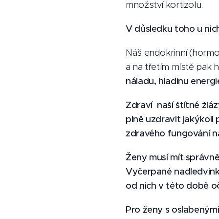
množství kortizolu.
V důsledku toho u nic
Náš endokrinní (hormon
a na třetím místě pak 
náladu, hladinu energi
Zdraví naší štítné žlá
plně uzdravit jakýkoli 
zdravého fungování n
Ženy musí mít správn
Vyčerpané nadledvinky
od nich v této době o
Pro ženy s oslabeným