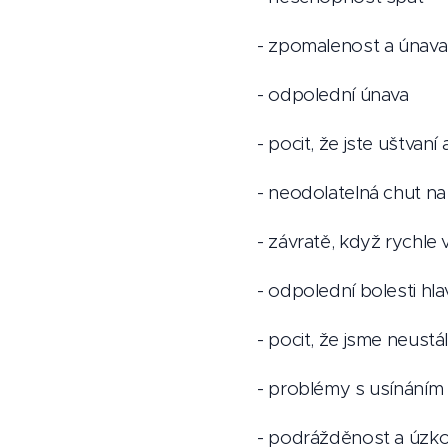
- zpomalenost a únava
- odpolední únava
- pocit, že jste uštvaní 
- neodolatelná chut n
- závratě, když rychle
- odpolední bolesti hla
- pocit, že jsme neustá
- problémy s usínáním
- podrážděnost a úzko