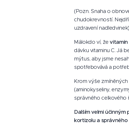
(Pozn. Snaha o obnove
chudokrevností. Nejdří
uzdravení nadledvinek)
Málokdo ví, že
vitamin
dávku vitaminu C. Já be
mýtus, aby jsme nesahal
spotřebovává a potřeb
Krom výše zmíněných dv
(aminokyseliny, enzymy,
správného celkového ř
Dalším velmi účinným 
kortizolu a správného