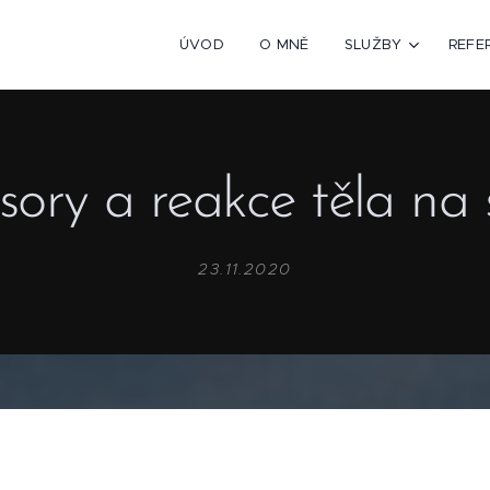
ÚVOD
O MNĚ
SLUŽBY
REFE
sory a reakce těla na 
23.11.2020