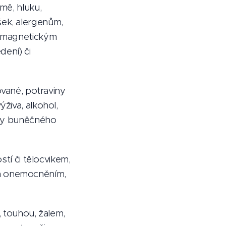
imě, hluku,
šek, alergenům,
romagnetickým
ení) či
ované, potraviny
živa, alkohol,
ukty buněčného
í či tělocvikem,
ým onemocněním,
 touhou, žalem,