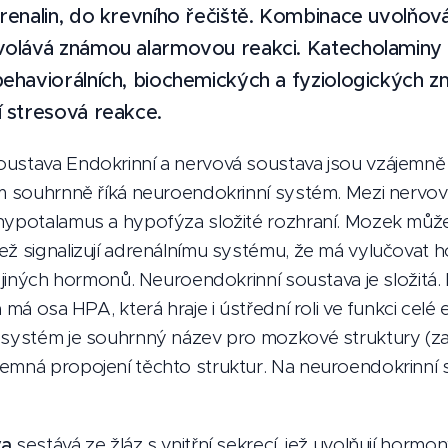
renalin, do krevního řečiště. Kombinace uvolňová
volává známou alarmovou reakci. Katecholaminy 
ehaviorálních, biochemických a fyziologických zm
í stresová reakce
.
ustava Endokrinní a nervová soustava jsou vzájemně
im souhrnně říká neuroendokrinní systém. Mezi nervov
hypotalamus a hypofýza složité rozhraní. Mozek může 
ež signalizují adrenálnímu systému, že má vylučovat h
í jiných hormonů. Neuroendokrinní soustava je složitá. 
 má osa HPA, která hraje i ústřední roli ve funkci celé
 systém je souhrnný název pro mozkové struktury (zahr
emná propojení těchto struktur. Na neuroendokrinní 
va
sestává ze žláz s vnitřní sekrecí, jež uvolňují horm