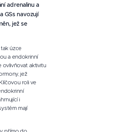
ní adrenalinu a
a GSs navozují
ěn, jež se
 tak úzce
ou a endokrinní
ovlivňovat aktivitu
ormony, jež
Klíčovou roli ve
 endokrinní
nující i
systém mají
ony přímo do