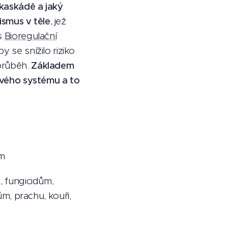
 kaskádě a jaký
smus v těle
, jež
 s
Bioregulační
y se snížilo riziko
 průběh.
Základem
vého systému a to
ům
m, fungicidům,
, prachu, kouři,