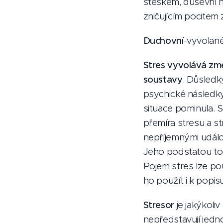
steskem, duševní 
zničujícím pocitem
Duchovní
-vyvolan
Stres vyvolává změ
soustavy
. Důsledk
psychické následky
situace pominula. 
přemíra stresu a s
nepříjemnými událos
Jeho podstatou tot
Pojem stres lze použ
ho použít i k popis
Stresor
je jakýkoliv
nepředstavují jedn