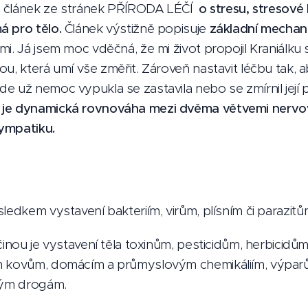
et článek ze stránek PŘÍRODA LÉČÍ
o stresu, stresové
 pro tělo.
Článek výstižně popisuje
základní mechani
i. Já jsem moc vděčná, že mi život propojil Kraniálku
ou, která umí vše změřit. Zároveň nastavit léčbu tak, ab
e už nemoc vypukla se zastavila nebo se zmírnil její
 je dynamická rovnováha mezi dvěma větvemi nervo
ympatiku.
sledkem vystavení bakteriím, virům, plísním či parazit
říčinou je vystavení těla toxinům, pesticidům, herbicidů
 kovům, domácím a průmyslovým chemikáliím, výparům
ckým drogám.