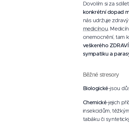
Dovolím si za sdíl
konkrétní dopad má
nás udržuje zdravým
medicínou
. Medicín
onemocnění, tam kd
veškerého ZDRAVÍ
sympatiku a paras
Běžné stresory
Biologické
-jsou dů
Chemické
-jejich p
insekcidům, těžkým
tabáku či synteti