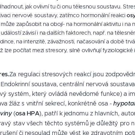
hadnout, jak ovlivní tu či onu tělesnou soustavu. Str
ktivaci nervové soustavy, zatímco hormonální reakci
os
 může zapůsobit na obojí- na hormonální aktivitu i na
álostí závisí i na dalších faktorech, např. na tělesn
ince, na intenzitě, závažnosti, načasování a době trvá
 lze počítat mezi stresory, silně ovlivňují fyziologické
res.
Za regulaci stresových reakcí jsou zodpovědn
 Endokrinní soustava, centrální nervová soustav
ý systém, který ovládá nevědomé funkce) a imu
va žláz s vnitřní sekrecí, konkrétně osa -
hypota
viny
(
osa HPA
), patří k jednomu z hlavních, aut
avý stav všech těchto systémů je důležitý pro naš
narušení či nesoulad může vést ke zdravotním pot