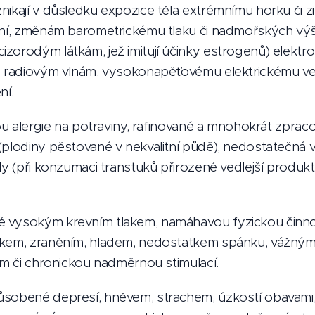
znikají v důsledku expozice těla extrémnímu horku či z
ení, změnám barometrickému tlaku či nadmořských vý
zorodým látkám, jež imitují účinky estrogenů) elekt
, radiovým vlnám, vysokonapěťovému elektrickému ved
ní.
jsou alergie na potraviny, rafinované a mnohokrát zprac
plodiny pěstované v nekvalitní půdě), nedostatečná vý
ály (při konzumaci transtuků přirozené vedlejší prod
 vysokým krevním tlakem, namáhavou fyzickou činnost
okem, zraněním, hladem, nedostatkem spánku, vážn
ím či chronickou nadměrnou stimulací.
ůsobené depresí, hněvem, strachem, úzkostí obavami,