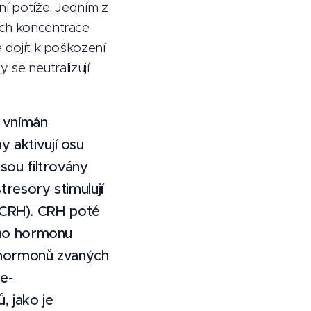
ní potíže. Jedním z
jich koncentrace
e dojít k poškození
y se neutralizují
u vnímán
 aktivují osu
sou filtrovány
tresory stimulují
 (CRH). CRH poté
ího hormonu
 hormonů zvaných
e-
, jako je