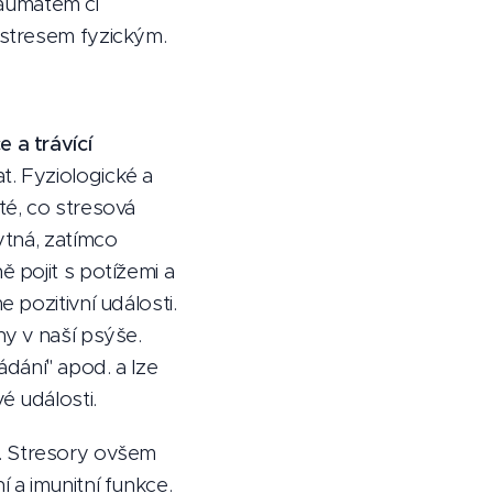
aumatem či
 stresem fyzickým.
 a trávící
t. Fyziologické a
té, co stresová
ytná, zatímco
 pojit s potížemi a
 pozitivní události.
ny v naší psýše.
rádání" apod. a lze
é události.
ce. Stresory ovšem
 a imunitní funkce.