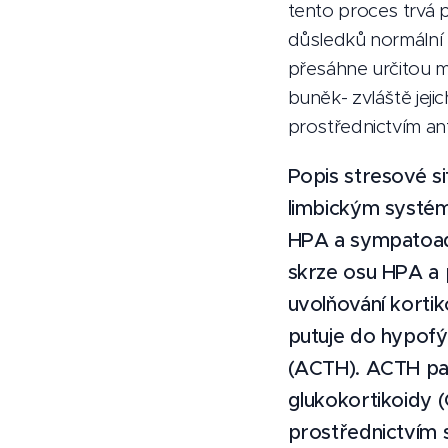
tento proces trvá p
důsledků normální 
přesáhne určitou me
buněk- zvláště jejic
prostřednictvím ant
Popis stresové si
limbickým systém
HPA a sympatoadre
skrze osu HPA a p
uvolňování kortik
putuje do hypofý
(ACTH). ACTH pak
glukokortikoidy (
prostřednictvím s