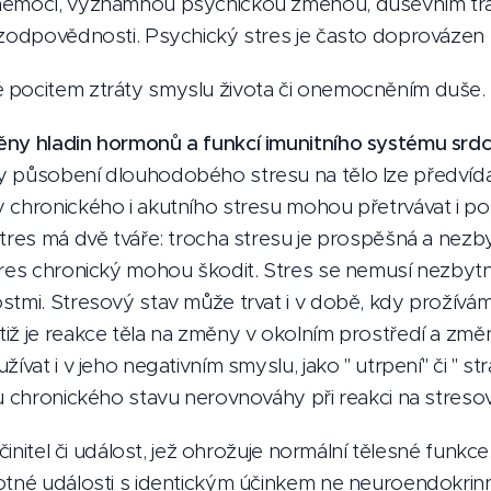
nemocí, významnou psychickou změnou, duševním tr
 zodpovědnosti. Psychický stres je často doprovázen
é pocitem ztráty smyslu života či onemocněním duše.
ny hladin hormonů a funkcí imunitního systému srdce
y působení dlouhodobého stresu na tělo lze předvída
 chronického i akutního stresu mohou přetrvávat i po
Stres má dvě tváře: trocha stresu je prospěšná a nezb
tres chronický mohou škodit. Stres se nemusí nezbytně
tmi. Stresový stav může trvat i v době, kdy prožíváme
iž je reakce těla na změny v okolním prostředí a změ
ívat i v jeho negativním smyslu, jako " utrpení" či " st
u chronického stavu nerovnováhy při reakci na stresov
 činitel či událost, jež ohrožuje normální tělesné funk
otné události s identickým účinkem ne neuroendokrinní