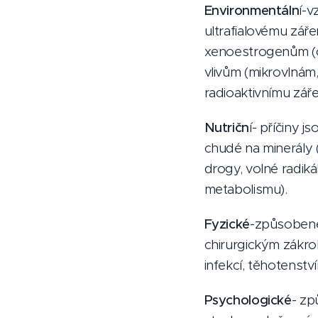
Environmentáln
í-v
ultrafialovému zář
xenoestrogenům (ci
vlivům (mikrovlnám
radioaktivnímu záře
Nutričn
í- příčiny 
chudé na minerály (
drogy, volné radik
metabolismu).
Fyzické
-způsobené
chirurgickým zákr
infekcí, těhotenstv
Psychologické
- zp