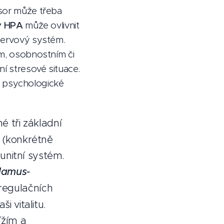
esor může třeba
y HPA
může ovlivnit
 nervový systém.
ém, osobnostním či
ní stresové situace.
 i psychologické
é tři základní
a (konkrétně
nitní systém.
lamus-
oregulačních
i vitalitu.
ížím a