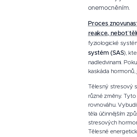
onemocněním.
Proces znovunast
reakce, neboť tě
fyziologické syst
systém (SAS
), kt
nadledvinami. Poku
kaskáda hormonů, j
Tělesný stresový 
různé změny. Tyto 
rovnováhu. Vybudit
těla účinnějším způ
stresových hormonů
Tělesné energetick