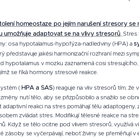
olení homeostaze po jejím narušení stresory se 
lu umožňuje adaptovat se na vlivy stresorů
.
Stres 
s
émy: osa hypotalamus-hypofýza-nadledviny (HPA) a
erý představuje jakési harmonizační rozhraní mezi sym
d hypotalamus v mozku zaznamená cosi stresujícího, 
ímž se říká hormony stresové reakce.
HPA a SAS
systém (
) reaguje na vliv stresorů tím, že 
změny nutí tělo, aby se přizpůsobilo a snažilo se ob
 adaptivní reakci na stres pomáhají tělu adaptogeny,
sobem zvládat stres. Modifikují tělesné reakce na stre
. Když se tělo ocitne pod vlivem stresorů, využívá ví
é zásoby se vyčerpávají, neboť živiny se přeměňují v 