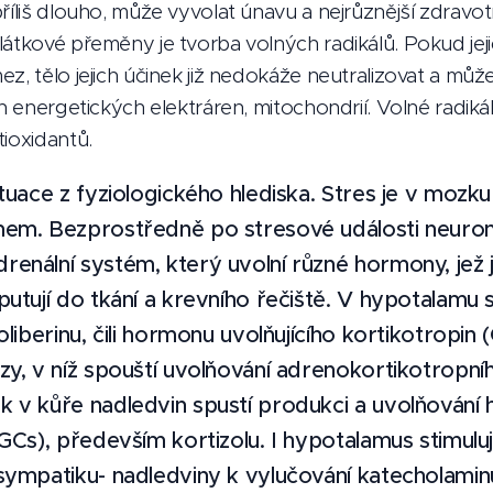
říliš dlouho, může vyvolat únavu a nejrůznější zdravot
látkové přeměny je tvorba volných radikálů. Pokud je
z, tělo jejich účinek již nedokáže neutralizovat a můž
h energetických elektráren, mitochondrií. Volné radikál
ioxidantů.
tuace z fyziologického hlediska.
Stres je v mozk
em. Bezprostředně po stresové události neurony
nální systém, který uvolní různé hormony, jež j
utují do tkání a krevního řečiště. V hypotalamu s
oliberinu, čili hormonu uvolňujícího kortikotropin
zy, v níž spouští uvolňování adrenokortikotropn
 v kůře nadledvin spustí produkci a uvolňování
GCs), především kortizolu. I hypotalamus stimuluj
ympatiku- nadledviny k vylučování katecholaminů