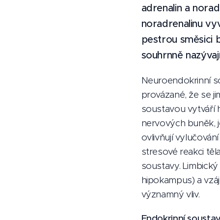
adrenalin a norad
noradrenalinu vy
pestrou směsici b
souhrnně nazývaj
Neuroendokrinní so
provázané, že se j
soustavou vytváří 
nervových buněk, j
ovlivňují vylučován
stresové reakci těla
soustavy. Limbický
hipokampus) a vzáj
významný vliv.
Endokrinní sousta