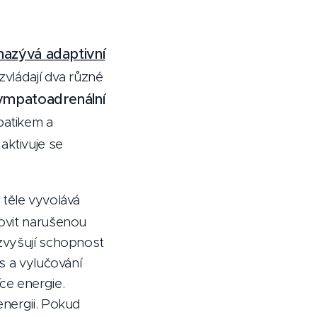
nazývá adaptivní
zvládají dva různé
ympatoadrenální
patikem a
aktivuje se
v těle vyvolává
novit narušenou
 zvyšují schopnost
s a vylučování
ce energie.
energii. Pokud