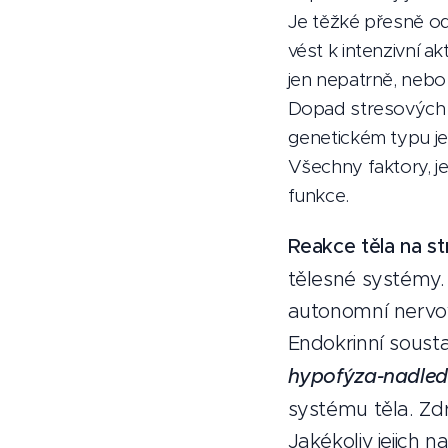
Je těžké přesně od
vést k intenzivní a
jen nepatrně, nebo
Dopad stresových ud
genetickém typu jed
Všechny faktory, jež
funkce.
Reakce těla na st
tělesné systémy.
autonomní nervov
Endokrinní sousta
hypofýza-nadled
systému těla. Zdr
Jakékoliv jejich 