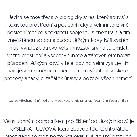
Jedná se také třeba o biologický stres, který souvisí s
toxicitou prostřední a poslední roky a velmi intenzivně
poslední měsíce s toxicitou spojenou s chemtrails a tím
znečištěnou vodou a půdou těžkými kovy. Náš systém
musí vynaložit daleko větší množství síly na to uhlídat
vnitřní prostředí a všechny funkce a zároveň eliminovat
působení těžkých kovů v těle, což ho velmi vysiluje, tím
vybíjí svou buněčnou energii a nemusí uhlídat veškeré
procesy a tady je začátek únavy a později všech nemocí.
(Zdroj. Mitochondriální medicína, Mudr. Kučera Michail a Kraniosakrální Biodynamika).
Velmi účinným pomocníkem pro čištění od těžkých kovů je
KYSELINA FULVOVÁ, která zbavuje tělo těchto látek.
Neoficiálně se mezi některými lékaři říká, že umí čistit i od