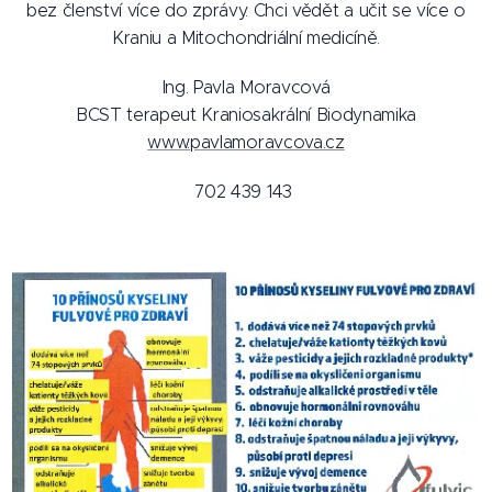
bez členství více do zprávy. Chci vědět a učit se více o
Kraniu a Mitochondriální medicíně.
Ing. Pavla Moravcová
BCST terapeut Kraniosakrální Biodynamika
www.pavlamoravcova.cz
702 439 143