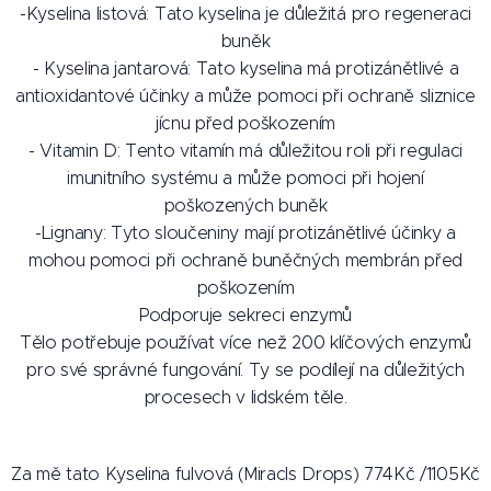
-Kyselina listová: Tato kyselina je důležitá pro regeneraci
buněk
- Kyselina jantarová: Tato kyselina má protizánětlivé a
antioxidantové účinky a může pomoci při ochraně sliznice
jícnu před poškozením
- Vitamin D: Tento vitamín má důležitou roli při regulaci
imunitního systému a může pomoci při hojení
poškozených buněk
-Lignany: Tyto sloučeniny mají protizánětlivé účinky a
mohou pomoci při ochraně buněčných membrán před
poškozením
Podporuje sekreci enzymů
Tělo potřebuje používat více než 200 klíčových enzymů
pro své správné fungování. Ty se podílejí na důležitých
procesech v lidském těle.
Za mě tato Kyselina fulvová (Miracls Drops) 774Kč /1105Kč