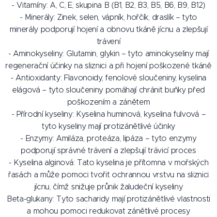
- Vitamíny: A, C, E, skupina B (B1, B2, B3, B5, B6, B9, B12)
- Minerály: Zinek, selen, vápník, hořčík, draslík – tyto
minerály podporují hojení a obnovu tkáně jícnu a zlepšují
trávení
- Aminokyseliny: Glutamin, glykin – tyto aminokyseliny mají
regenerační účinky na sliznici a při hojení poškozené tkáně
- Antioxidanty: Flavonoidy, fenolové sloučeniny, kyselina
elágová – tyto sloučeniny pomáhají chránit buňky před
poškozením a zánětem
- Přírodní kyseliny: Kyselina huminová, kyselina fulvová –
tyto kyseliny mají protizánětlivé účinky
- Enzymy: Amiláza, proteáza, lipáza – tyto enzymy
podporují správné trávení a zlepšují trávicí proces
- Kyselina alginová: Tato kyselina je přítomna v mořských
řasách a může pomoci tvořit ochrannou vrstvu na sliznici
jícnu, čímž snižuje průnik žaludeční kyseliny
Beta-glukany: Tyto sacharidy mají protizánětlivé vlastnosti
a mohou pomoci redukovat zánětlivé procesy