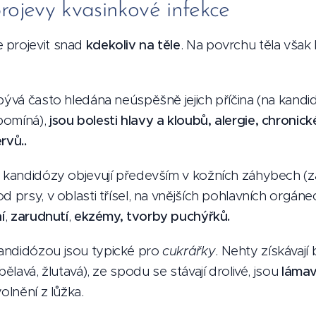
rojevy kvasinkové infekce
 projevit snad
kdekoliv na těle
. Na povrchu těla však 
bývá často hledána neúspěšně jejich příčina (na kandid
pomíná),
jsou bolesti hlavy a kloubů, alergie, chronic
rvů..
 kandidózy objevují především v kožních záhybech (za
d prsy, v oblasti třísel, na vnějších pohlavních orgán
í
,
zarudnutí
,
ekzémy, tvorby puchýřků.
andidózou jsou typické pro
cukrářky
. Nehty získávají 
bělavá, žlutavá), ze spodu se stávají drolivé, jsou
lámav
olnění z lůžka.