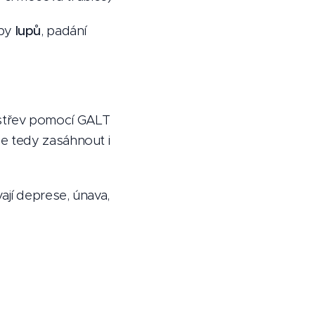
rby
lupů
, padání
 střev pomocí GALT
e tedy zasáhnout i
jí deprese, únava,