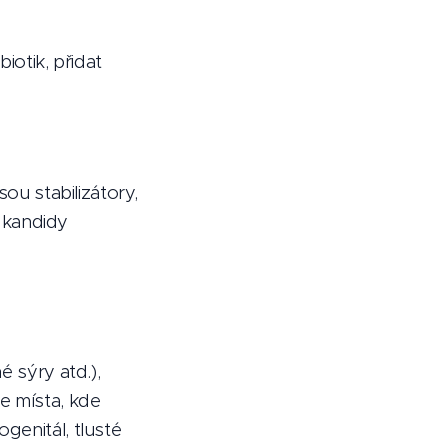
iotik, přidat
ou stabilizátory,
é kandidy
é sýry atd.),
e místa, kde
genitál, tlusté