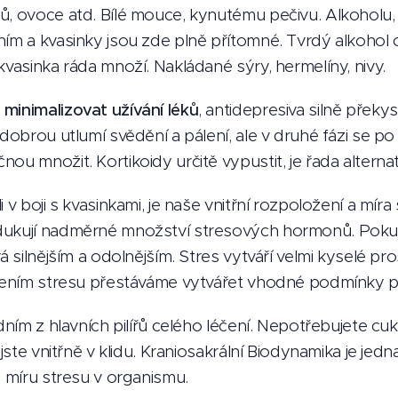
ů, ovoce atd. Bílé mouce, kynutému pečivu. Alkoholu, 
ím a kvasinky jsou zde plně přítomné. Tvrdý alkohol o
kvasinka ráda množí. Nakládané sýry, hermelíny, nivy.
minimalizovat užívání léků
, antidepresiva silně překy
 dobrou utlumí svědění a pálení, ale v druhé fázi se po
ou množit. Kortikoidy určitě vypustit, je řada alternat
i v boji s kvasinkami, je naše vnitřní rozpoložení a míra
ukují nadměrné množství stresových hormonů. Pokud s
á silnějším a odolnějším. Stres vytváří velmi kyselé pro
ížením stresu přestáváme vytvářet vhodné podmínky pro
dním z hlavních pilířů celého léčení. Nepotřebujete cukr
 jste vnitřně v klidu. Kraniosakrální Biodynamika je jed
e míru stresu v organismu.