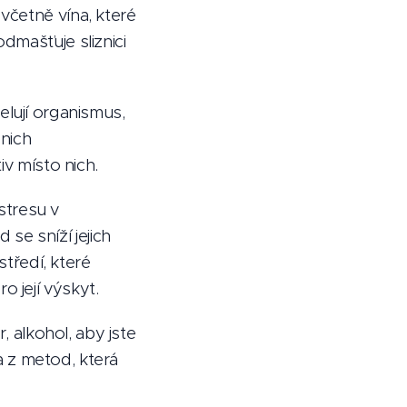
včetně vína, které
dmašťuje sliznici
selují organismus,
 nich
iv místo nich.
 stresu v
e sníží jejich
středí, které
 její výskyt.
, alkohol, aby jste
na z metod, která