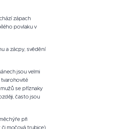
ychází zápach
bílého povlaku v
jmu a zácpy, svědění
gánech jsou velmi
, tvarohovité
 mužů se příznaky
ozději, často jsou
ěchýře při
či močová trubice)