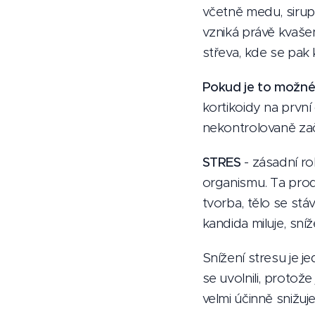
včetně medu, sirup
vzniká právě kvašen
střeva, kde se pak 
Pokud je to možné 
kortikoidy na první
nekontrolovaně začn
STRES
- zásadní rol
organismu. Ta prod
tvorba, tělo se stáv
kandida miluje, sn
Snížení stresu je je
se uvolnili, protože
velmi účinně snižuj