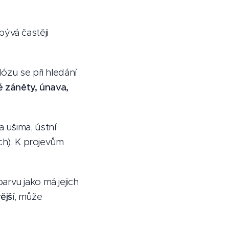
bývá častěji
ózu se při hledání
ké záněty, únava,
 ušima, ústní
ech). K projevům
barvu jako má jejich
ější
, může