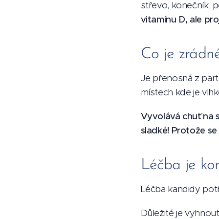
střevo, konečník, 
vitamínu D, ale pr
Co je zrádn
Je přenosná z part
místech kde je vlhk
Vyvolává chuť na s
sladké! Protože se 
Léčba je k
Léčba kandidy potře
Důležité je vyhnout