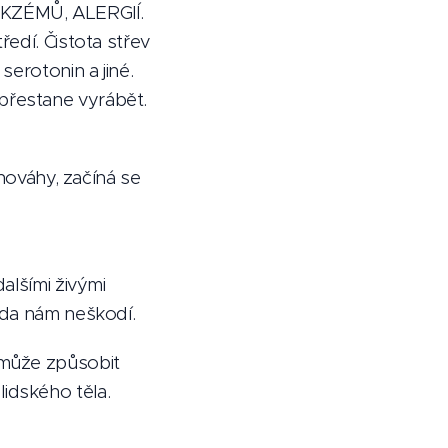
EKZÉMŮ, ALERGIÍ.
edí. Čistota střev
serotonin a jiné.
přestane vyrábět.
vnováhy, začíná se
alšími živými
ida nám neškodí.
 může způsobit
idského těla.