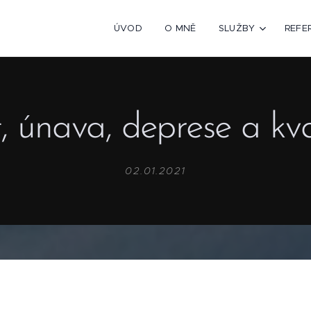
ÚVOD
O MNĚ
SLUŽBY
REFE
, únava, deprese a kv
02.01.2021