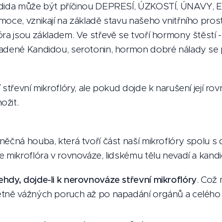
ndida může být příčinou DEPRESÍ, ÚZKOSTÍ, ÚNAVY, 
oce, vznikají na základě stavu našeho vnitřního prostř
ra jsou základem. Ve střevě se tvoří hormony štěstí - 
adené Kandidou, serotonin, hormon dobré nálady se 
 střevní mikroflóry, ale pokud dojde k narušení její ro
ožit.
ěčná houba, která tvoří část naší mikroflóry spolu s d
e mikroflóra v rovnováze, lidskému tělu nevadí a kand
hdy, dojde-li k nerovnováze střevní mikroflóry
. Což
tně vážných poruch až po napadání orgánů a celého l