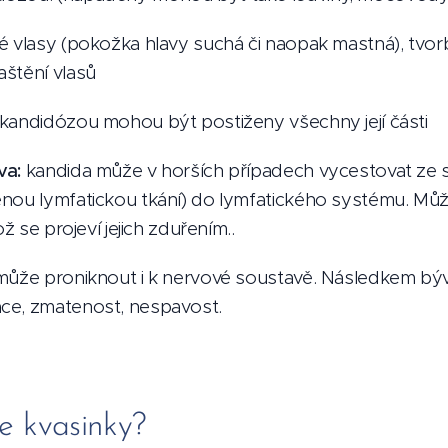
 vlasy (pokožka hlavy suchá či naopak mastná), tvo
štění vlasů
kandidózou mohou být postiženy všechny její části
va:
kandida může v horších případech vycestovat ze
nou lymfatickou tkání) do lymfatického systému. Můž
ož se projeví jejich zduřením..
ůže proniknout i k nervové soustavě. Následkem býva
ce, zmatenost, nespavost.
e kvasinky?