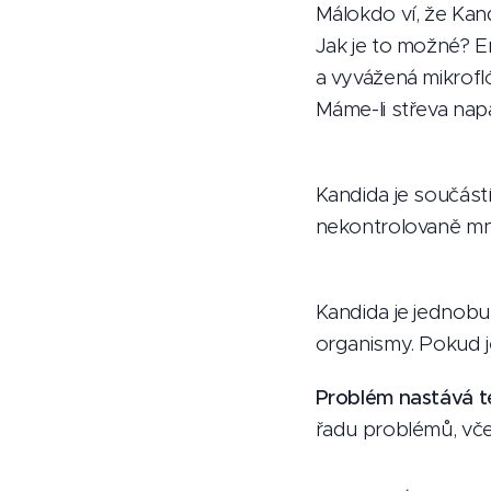
Málokdo ví, že Ka
Jak je to možné? Em
a vyvážená mikrofló
Máme-li střeva nap
Kandida je součástí
nekontrolovaně mn
Kandida je jednobun
organismy. Pokud j
Problém nastává te
řadu problémů, vče