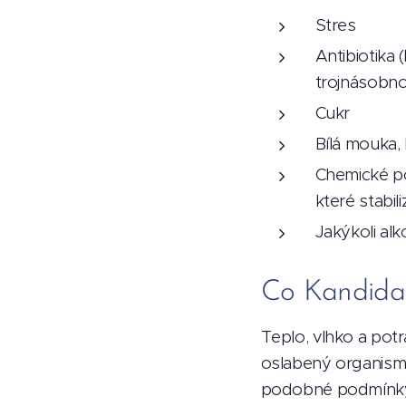
Stres
Antibiotika 
trojnásobno
Cukr
Bílá mouka,
Chemické pot
které stabil
Jakýkoli alk
Co Kandida 
Teplo, vlhko a potr
oslabený organismus
podobné podmínky mů