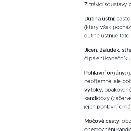
Z trávicí soustavy 
Dutina ústní:
často
(který však pochází
dutině ústní je ta
Jícen, žaludek, stř
či pálení konečníku
Pohlavní orgány:
(p
nepříjemné, ale bo
výtoky
, opakované
kandidózy (začerven
jejich pohlavní or
Močové cesty:
obz
onemocnění kandid