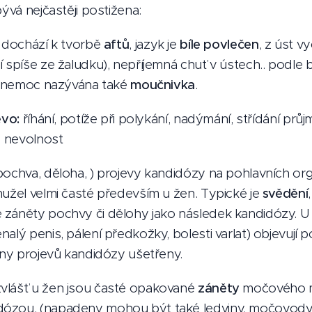
bývá nejčastěji postižena:
 dochází k tvorbě
aftů
, jazyk je
bíle povlečen
, z úst v
 spíše ze žaludku), nepříjemná chuť v ústech.. podle 
to nemoc nazývána také
moučnivka
.
evo:
říhání, potíže při polykání, nadýmání, střídání prů
, nevolnost
ochva, děloha, ) projevy kandidózy na pohlavních or
hužel velmi časté především u žen. Typické je
svědění
 záněty pochvy či dělohy jako následek kandidózy. U
alý penis, pálení předkožky, bolesti varlat) objevují p
gány projevů kandidózy ušetřeny.
vlášť u žen jsou časté opakované
záněty
močového m
ózou. (napadeny mohou být také ledviny, močovody 