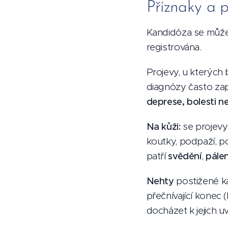
Příznaky a p
Kandidóza se může
registrována.
Projevy, u kterých 
diagnózy často za
deprese, bolesti ne
Na kůži:
se projevy
koutky, podpaží, po
patří
svědění
,
pálen
Nehty
postižené k
přečnívající konec (
docházet k jejich uv