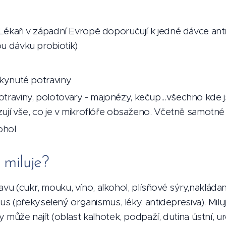
(Lékaři v západní Evropě doporučují k jedné dávce antib
u dávku probiotik)
 kynuté potraviny
raviny, polotovary - majonézy, kečup...všechno kde js
izují vše, co je v mikroflóře obsaženo. Včetně samotn
ohol
miluje?
avu (cukr, mouku, víno, alkohol, plísňové sýry,nakládan
 (překyselený organismus, léky, antidepresiva). Miluj
že najít (oblast kalhotek, podpaží, dutina ústní, uro