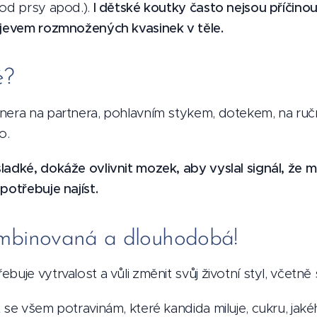
pod prsy apod.).
I dětské koutky často nejsou příčino
ojevem rozmnožených kvasinek v těle.
é?
nera na partnera, pohlavním stykem, dotekem, na ruč
o.
ladké, dokáže ovlivnit mozek, aby vyslal signál, že 
potřebuje najíst.
ombinovaná a dlouhodobá!
buje vytrvalost a vůli změnit svůj životní styl, včetně 
 se všem potravinám, které kandida miluje, cukru, jaké