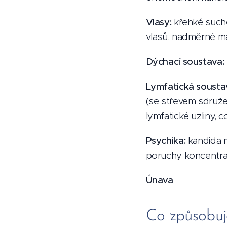
Vlasy:
křehké suché
vlasů, nadměrné ma
Dýchací soustava:
Lymfatická sousta
(se střevem sdruže
lymfatické uzliny, c
Psychika:
kandida m
poruchy koncentra
Únava
Co způsobuj