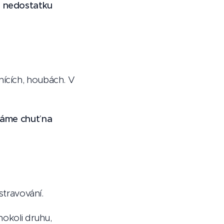
u nedostatku
nících, houbách. V
máme chuť na
stravování.
hokoli druhu,