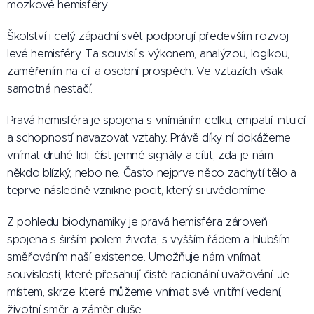
mozkové hemisféry.
Školství i celý západní svět podporují především rozvoj
levé hemisféry. Ta souvisí s výkonem, analýzou, logikou,
zaměřením na cíl a osobní prospěch. Ve vztazích však
samotná nestačí.
Pravá hemisféra je spojena s vnímáním celku, empatií, intuicí
a schopností navazovat vztahy. Právě díky ní dokážeme
vnímat druhé lidi, číst jemné signály a cítit, zda je nám
někdo blízký, nebo ne. Často nejprve něco zachytí tělo a
teprve následně vznikne pocit, který si uvědomíme.
Z pohledu biodynamiky je pravá hemisféra zároveň
spojena s širším polem života, s vyšším řádem a hlubším
směřováním naší existence. Umožňuje nám vnímat
souvislosti, které přesahují čistě racionální uvažování. Je
místem, skrze které můžeme vnímat své vnitřní vedení,
životní směr a záměr duše.