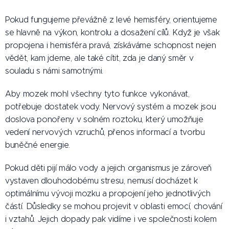
Pokud fungujeme převážně z levé hemisféry, orientujeme
se hlavně na výkon, kontrolu a dosažení cílů. Když je však
propojena i hemisféra pravá, získáváme schopnost nejen
vědět, kam jdeme, ale také cítit, zda je daný směr v
souladu s námi samotnými.
Aby mozek mohl všechny tyto funkce vykonávat,
potřebuje dostatek vody. Nervový systém a mozek jsou
doslova ponořeny v solném roztoku, který umožňuje
vedení nervových vzruchů, přenos informací a tvorbu
buněčné energie.
Pokud děti pijí málo vody a jejich organismus je zároveň
vystaven dlouhodobému stresu, nemusí docházet k
optimálnímu vývoji mozku a propojení jeho jednotlivých
částí. Důsledky se mohou projevit v oblasti emocí, chování
i vztahů. Jejich dopady pak vidíme i ve společnosti kolem