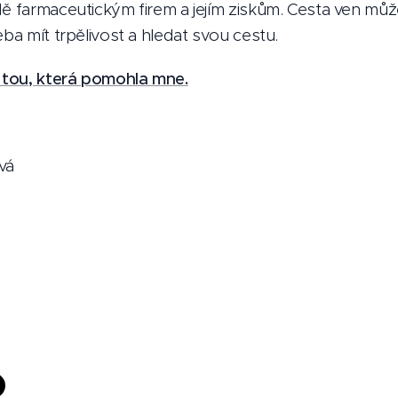
dě farmaceutickým firem a jejím ziskům. Cesta ven mů
eba mít trpělivost a hledat svou cestu.
tou, která pomohla mne.
vá