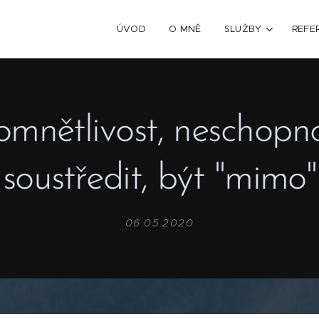
ÚVOD
O MNĚ
SLUŽBY
REFE
mnětlivost, neschopno
soustředit, být "mimo"
06.05.2020