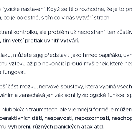
 fyzické nastavení. Když se tělo rozhodne, že je to pro
m
, co je bolestné, s tím co v nás vytváří strach.
raní kontrolku, ale problém už neodstraní, ten zůstáv
, tím větší přetlak uvnitř vytváří.
tlaku, můžete si jej představit, jako hrnec papiňáku, uv
hu vzteku až po nekončící proud myšlenek, které nedá
ě fungovat.
bší část mozku, nervové soustavy, která vypíná všec
áním a zanechává jen základní fyziologické funkce, sp
i hlubokých traumatech, ale v jemnější formě je může
eraktivních dětí, nespavosti, nepozornosti, neschop
mu vyhoření, různých panických atak atd.