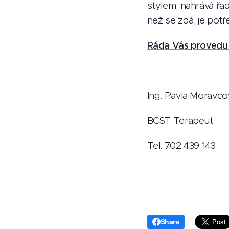
stylem, nahrává řa
než se zdá, je potř
Ráda Vás provedu 
Ing. Pavla Moravco
BCST Terapeut
Tel. 702 439 143
Share