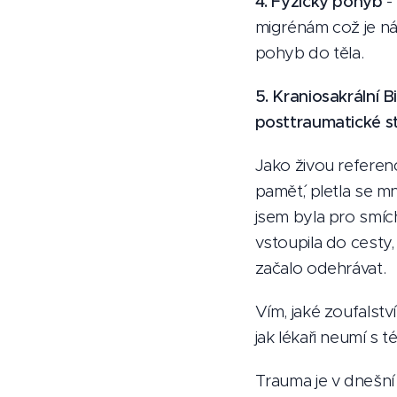
4. Fyzický pohyb
-
migrénám což je nás
pohyb do těla.
5. Kraniosakrální 
posttraumatické s
Jako živou referenc
pamět´, pletla se mn
jsem byla pro smíc
vstoupila do cesty
začalo odehrávat.
Vím, jaké zoufalstv
jak lékaři neumí s 
Trauma je v dnešní