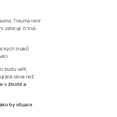
rauma. Trauma není
 zahlcují, či trvá
sických znaků
ěci.
o budu vařit,
í jiná slova než
e v životě a
jako by situace