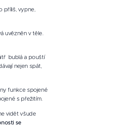
 příliš, vypne,
á uvězněn v těle.
nitř bublá a pouští
vají nejen spát,
hny funkce spojené
ojené s přežitím.
me vidět všude
nosti se