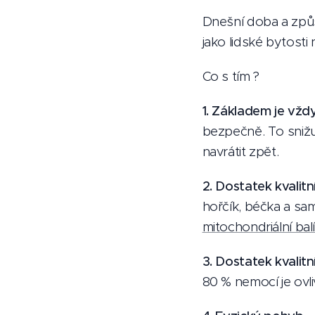
Dnešní doba a způso
jako lidské bytosti 
Co s tím ?
1. Základem je vždy
bezpečně. To snižu
navrátit zpět.
2. Dostatek kvalit
hořčík, béčka a sa
mitochondriální bal
3. Dostatek kvalit
80 % nemocí je ovl