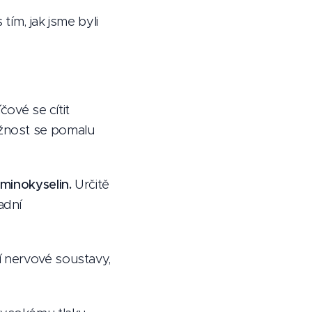
tím, jak jsme byli
čové se cítit
ožnost se pomalu
aminokyselin.
Určitě
adní
 nervové soustavy,