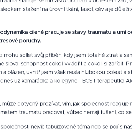
 trauma stahuje, velmi často dochází k bolestem zad, 
ledkem stažení na úrovní tkání, fascií, cév a je důleži
Biodynamika
cíleně pracuje se stavy traumatu a umí 
tresové poruchy.
i mohu sdílet svůj příběh, kdy jsem totálně ztratila s
e slova, schopnost cokoli vyjádřit a cokoli si zařídit. Pr
h a blázen, uvnitř jsem však nesla hlubokou bolest a 
, dnes už kamarádka a kolegyně - BCST terapeutka Ale
í, může dotyčný prožívat, vím, jak společnost reaguje
tématem traumatu pracovat, vůbec nemají tušení, co se
 společnosti nejvíc tabuizované téma neb se pojí s na