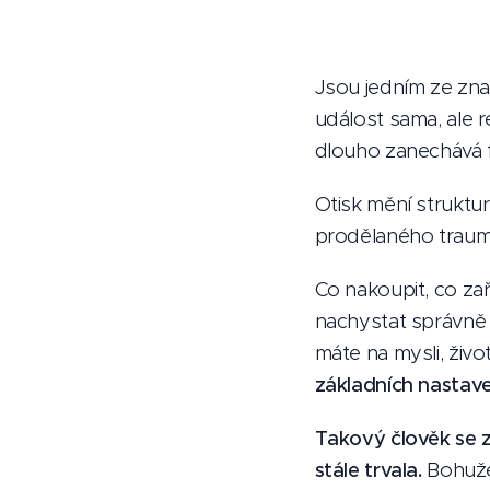
Jsou jedním ze zna
událost sama, ale rea
dlouho zanechává fy
Otisk mění struktu
prodělaného trauma
Co nakoupit, co zaří
nachystat správně d
máte na mysli, život
základních nastav
Takový člověk se za
stále trvala.
Bohužel