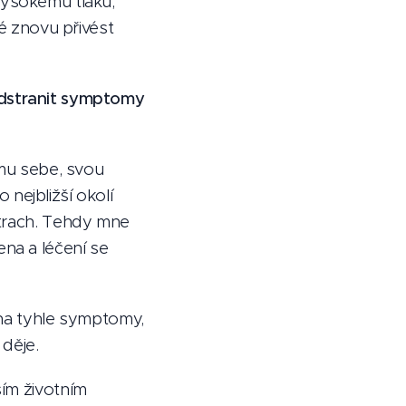
vysokému tlaku,
té znovu přivést
odstranit symptomy
amu sebe, svou
o nejbližší okolí
strach. Tehdy mne
na a léčení se
 na tyhle symptomy,
 děje.
ším životním