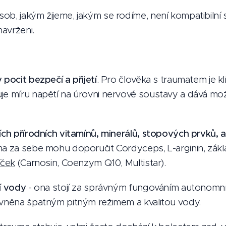
b, jakým žijeme, jakým se rodíme, není kompatibilní s 
navrženi.
 pocit bezpečí a přijetí
. Pro člověka s traumatem je klí
je míru napětí na úrovni nervové soustavy a dává m
ních přírodních vitamínů, minerálů, stopových prvků, 
ma za sebe mohu doporučit Cordyceps, L-arginin, zákl
íček
(Carnosin, Coenzym Q10, Multistar).
ní vody
- ona stojí za správným fungováním autonomní
ivněna špatným pitným režimem a kvalitou vody.