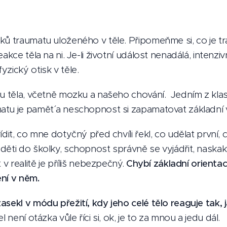
ků traumatu uloženého v těle. Připomeňme si, co je t
kce těla na ni. Je-li životní událost nenadálá, intenzivní,
zický otisk v těle.
ru těla, včetně mozku a našeho chování. Jedním z kla
tu je pamět´ a neschopnost si zapamatovat základní v
dit, co mne dotyčný před chvíli řekl, co udělat první, c
ěti do školky, schopnost správně se vyjádřit, naskakuj
 v realitě je příliš nebezpečný.
Chybí základní orientac
ení v něm.
sekl v módu přežití, kdy jeho celé tělo reaguje tak, 
 není otázka vůle říci si, ok, je to za mnou a jedu dál.