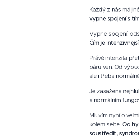
Každý z nás má jiné
vypne spojení s tí
Vypne spojení, odst
Čím je intenzivnější
Právě intenzita pře
páru ven. Od výbuc
ale i třeba normáln
Je zasažena nejhlu
s normálním fungov
Mluvím nyní o velm
kolem sebe.
Od hyp
soustředit, syndro