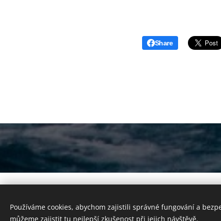
Share
© 2019-2021 Ing.
Používáme cookies, abychom zajistili správné fungování a bezp
můžeme zajistit tu nejlepší zkušenost při jejich návštěvě.