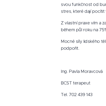
svou funkčnost od buně
stres, které dají pocíti
Z vlastní praxe vím a z
během půl roku na 75%
Mocné síly lidského těla
podpořit.
Ing. Pavla Moravcová
BCST terapeut
Tel. 702 439 143