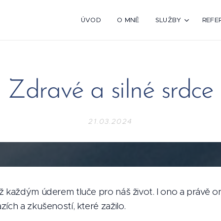
ÚVOD
O MNĚ
SLUŽBY
REFE
Zdravé a silné srdce
21.03.2024
ž každým úderem tluče pro náš život. I ono a právě ono
ích a zkušeností, které zažilo.