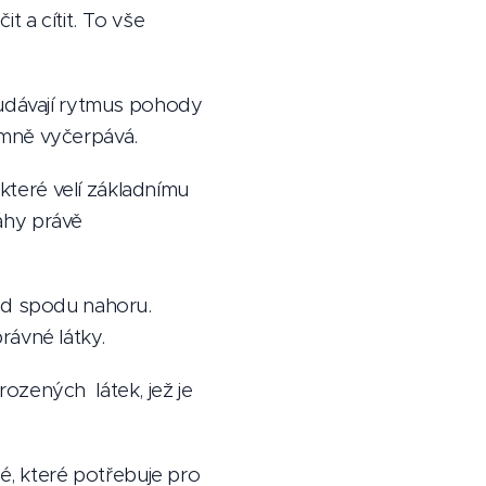
 a cítit. To vše
 udávají rytmus pohody
émně vyčerpává.
teré velí základnímu
váhy právě
 od spodu nahoru.
rávné látky.
ozených látek, jež je
é, které potřebuje pro