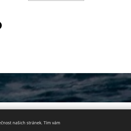
 Pavla Moravcová
︵︶ certifikovaná BCST terapeutka ︵︶
Kraniosak
Vytvořeno službou
Webnode
Cookies
ečnost našich stránek. Tím vám