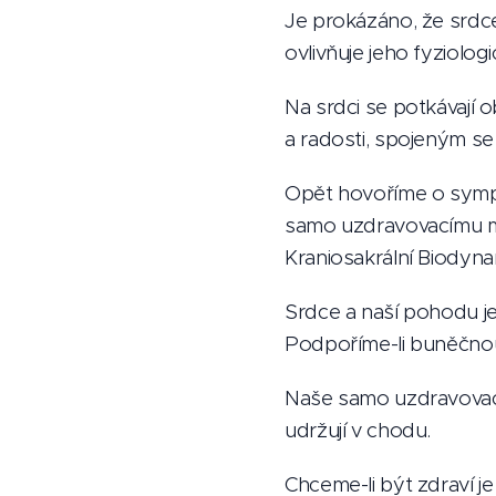
Je prokázáno, že srdce
ovlivňuje jeho fyziolog
Na srdci se potkávají 
a radosti, spojeným s
Opět hovoříme o sympa
samo uzdravovacímu me
Kraniosakrální Biodyna
Srdce a naší pohodu je
Podpoříme-li buněčnou 
Naše samo uzdravovací 
udržují v chodu.
Chceme-li být zdraví j