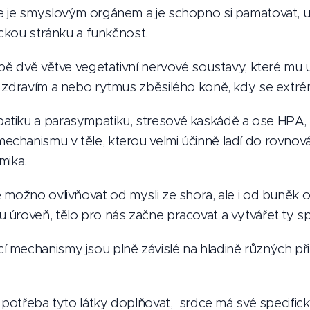
 je smyslovým orgánem a je schopno si pamatovat, učit
ickou stránku a funkčnost.
obě dvě větve vegetativní nervové soustavy, které mu
e zdravím a nebo rytmus zběsilého koně, kdy se extr
tiku a parasympatiku, stresové kaskádě a ose HPA, k
chanismu v těle, kterou velmi účinně ladí do rovno
mika.
 možno ovlivňovat od mysli ze shora, ale i od buněk
úroveň, tělo pro nás začne pracovat a vytvářet ty sp
mechanismy jsou plně závislé na hladině různých přir
e potřeba tyto látky doplňovat, srdce má své specifick