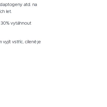
adaptogeny atd. na
ch let.
 z 30% vytáhnout
yjít vstříc, cíleně je