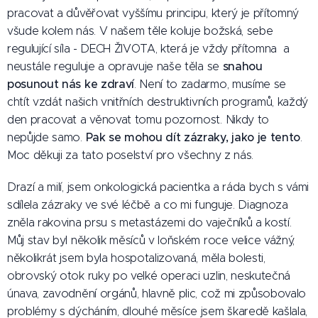
pracovat a důvěřovat vyššímu principu, který je přítomný
všude kolem nás. V našem těle koluje božská, sebe
regulující síla - DECH ŽIVOTA, která je vždy přítomna a
snahou
neustále reguluje a opravuje naše těla se
posunout nás ke zdraví
. Není to zadarmo, musíme se
chtít vzdát našich vnitřních destruktivních programů, každý
den pracovat a věnovat tomu pozornost. Nikdy to
Pak se mohou dít zázraky, jako je tento
nepůjde samo.
.
Moc děkuji za tato poselství pro všechny z nás.
Drazí a milí, jsem onkologická pacientka a ráda bych s vámi
sdílela zázraky ve své léčbě a co mi funguje. Diagnoza
zněla rakovina prsu s metastázemi do vaječníků a kostí.
Můj stav byl několik měsíců v loňském roce velice vážný,
několikrát jsem byla hospotalizovaná, měla bolesti,
obrovský otok ruky po velké operaci uzlin, neskutečná
únava, zavodnění orgánů, hlavně plic, což mi způsobovalo
problémy s dýcháním, dlouhé měsíce jsem škaredě kašlala,