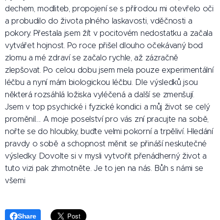
dechem, modliteb, propojení se s přírodou mi otevřelo oči
a probudilo do života plného laskavosti, vděčnosti a
pokory. Přestala jsem žít v pocitovém nedostatku a začala
vytvářet hojnost. Po roce přišel dlouho očekávaný bod
zlomu a mé zdraví se začalo rychle, až zázračně
zlepšovat. Po celou dobu jsem mela pouze experimentální
léčbu a nyní mám biologickou léčbu. Dle výsledků jsou
některá rozsáhlá ložiska vyléčená a další se zmenšují.
Jsem v top psychické i fyzické kondici a můj život se celý
proměnil.... A moje poselství pro vás zní pracujte na sobě,
nořte se do hloubky, buďte velmi pokorní a trpěliví. Hledání
pravdy o sobě a schopnost měnit se přináší neskutečné
výsledky. Dovolte si v mysli vytvořit přenádherný život a
tuto vizi pak zhmotněte. Je to jen na nás. Bůh s námi se
všemi
Share