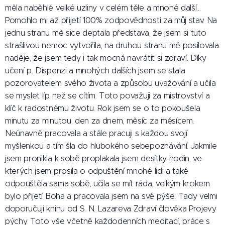
měla naběhlé velké uzliny v celém těle a mnohé další...
Pomohlo mi až přijetí 100% zodpovědnosti za můj stav. Na
jednu stranu mě sice deptala představa, že jsem si tuto
strašlivou nemoc vytvořila, na druhou stranu mě posilovala
naděje, že jsem tedy i tak mocná navrátit si zdraví. Díky
učení p. Dispenzi a mnohých dalších jsem se stala
pozorovatelem svého života a způsobu uvažování a učila
se myslet líp než se cítím. Toto považuji za mistrovství a
klíč k radostnému životu. Rok jsem se o to pokoušela
minutu za minutou, den za dnem, měsíc za měsícem.
Neúnavně pracovala a stále pracuji s každou svojí
myšlenkou a tím šla do hlubokého sebepoznávání. Jakmile
jsem pronikla k sobě proplakala jsem desítky hodin, ve
kterých jsem prosila o odpuštění mnohé lidi a také
odpouštěla sama sobě, učila se mít ráda, velkým krokem
bylo přijetí Boha a pracovala jsem na své pýše. Tady velmi
doporučuji knihu od S. N. Lazareva Zdraví člověka Projevy
pýchy. Toto vše včetně každodenních meditací, práce s