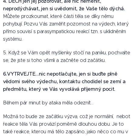
4. DECH jen jej pozorovat, ale nic neměnit,
neprodýchávat, jen si uvědomit, že Vaše tělo dýchá.
Můžete prozkoumat, které části těla se díky němu
pohybují. Pozvu Vás zaměřit pozornost na výdech, který
přímo souvisí s parasympatickou reakcí tzn. s uklidněním
systému.
5. Když se Vám opět myšlenky stočí na paniku, pochvalte
se, že jste si toho všimli a začněte od začátku.
6.VYTRVEJTE.
..nic nepotlačujte, jen si buďte plně
vědomi svého výdechu, kontaktu chodidel se zemí a
předmětu, který ve Vás vyvolává příjemný pocit.
Během pár minut by ataka měla odeznít...
Možná to bude ze začátku výzva, což je normální, nebot
´reakce těla Vás provází poměrně dlouhou dobu. Je to
také reakce, kterou má tělo zapsáno, jako něco co mu v