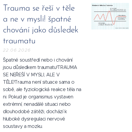
Trauma se řeší v těle
a ne v mysli! špatné
chování jako důsledek
traumatu
22.06.2026
Špatné soustředí nebo i chování
jsou důsledkem traumatu!TRAUMA
SE NEŘEŠÍ V MYSLI, ALE V
TĚLE!Trauma není situace sama o
sobě, ale fyziologická reakce těla na
ni. Pokud je organismus vystaven
extrémní, nenadálé situaci nebo
dlouhodobé zátěži, dochází k
hluboké dysregulaci nervové
soustavy a mozku.