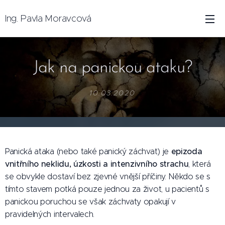
Ing. Pavla Moravcová
Jak na panickou ataku?
10.03.2020
epizoda
Panická ataka (nebo také panický záchvat) je
vnitřního neklidu, úzkosti a intenzivního strachu
, která
se obvykle dostaví bez zjevné vnější příčiny. Někdo se s
tímto stavem potká pouze jednou za život, u pacientů s
panickou poruchou se však záchvaty opakují v
pravidelných intervalech.