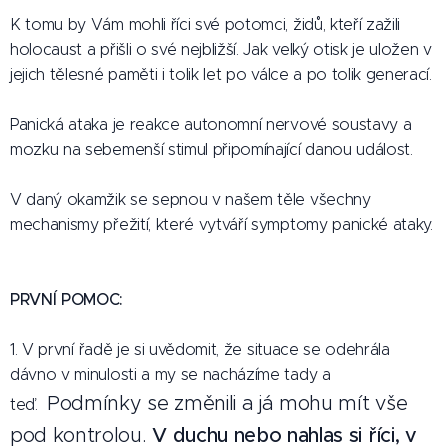
K tomu by Vám mohli říci své potomci, židů, kteří zažili
holocaust a přišli o své nejbližší. Jak velký otisk je uložen v
jejich tělesné paměti i tolik let po válce a po tolik generací.
Panická ataka je reakce autonomní nervové soustavy a
mozku na sebemenší stimul připomínající danou událost.
V daný okamžik se sepnou v našem těle všechny
mechanismy přežití, které vytváří symptomy panické ataky.
PRVNÍ POMOC:
1.
V první řadě je si uvědomit, že situace se odehrála
dávno v minulosti a my se nacházíme tady a
Podmínky se změnili a já mohu mít vše
teď.
pod kontrolou.
V duchu nebo nahlas si říci, v