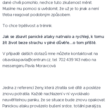
dané chvíli pomohlo, nechce tuto zkušenost měnit.
Musíme mu pomoci si uvědomit, že už je to jinak a není
třeba reagovat podobným způsobem.
To chce trpělivost a trénink.
Jak se zbavit panické ataky natrvalo a rychleji, k tomu
žít život beze strachu v plné důvěře....o tom příště.
V případě dalších dotazů mne můžete kontaktovat na
olsavska.pavla@centrum.cz, tel. 702 439 143 nebo na
messengeru Pavla Moravcová
Jedna z referencí ženy, která ztratila své dítě a posléze
znovu potratila. Každé nachlazení v ní vyvolávalo
neuvěřitelnou paniku, že se situace bude znovu opakovat.
Panickou ataku provázelo bušení srdce, totální paralýza,