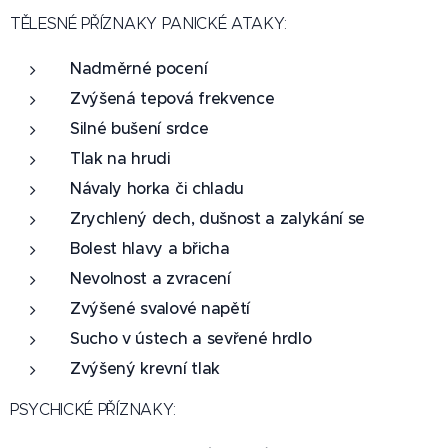
TĚLESNÉ PŘÍZNAKY PANICKÉ ATAKY:
Nadměrné pocení
Zvýšená tepová frekvence
Silné bušení srdce
Tlak na hrudi
Návaly horka či chladu
Zrychlený dech, dušnost a zalykání se
Bolest hlavy a břicha
Nevolnost a zvracení
Zvýšené svalové napětí
Sucho v ústech a sevřené hrdlo
Zvýšený krevní tlak
PSYCHICKÉ PŘÍZNAKY: