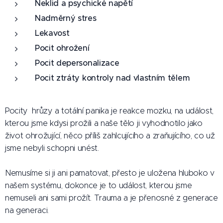
Neklid a psychické napětí
Nadměrný stres
Lekavost
Pocit ohrožení
Pocit depersonalizace
Pocit ztráty kontroly nad vlastním tělem
Pocity hrůzy a totální panika je reakce mozku, na událost,
kterou jsme kdysi prožili a naše tělo ji vyhodnotilo jako
život ohrožující, něco příliš zahlcujícího a zraňujícího, co už
jsme nebyli schopni unést.
Nemusíme si ji ani pamatovat, přesto je uložena hluboko v
našem systému, dokonce je to událost, kterou jsme
nemuseli ani sami prožít. Trauma a je přenosné z generace
na generaci.